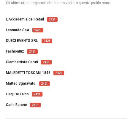
Gli ultimi utenti registrati che hanno visitato questo profilo sono:
L'Accademia del Retail
2421
Leonardo SpA
2421
DUECI EVENTS SRL
2421
FashionBiz
2421
Giambattista Ceruti
2421
MALEDETTI TOSCANI 1848
2421
Matteo Sgaravato
2421
Luigi De Falco
2421
Carlo Barone
2421