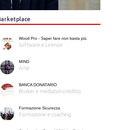
arketplace
Wood Pro - Saper fare non basta più.
Software e Licenze
MIND
Arte
BANCA DONATARIO
Broker e mediatori creditizi
Formazione Sicurezza
Formazione e coaching