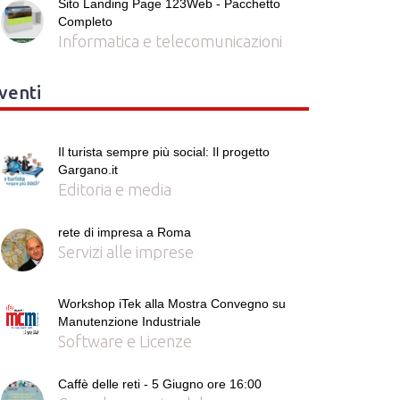
Sito Landing Page 123Web - Pacchetto
Completo
Informatica e telecomunicazioni
venti
Il turista sempre più social: Il progetto
Gargano.it
Editoria e media
rete di impresa a Roma
Servizi alle imprese
Workshop iTek alla Mostra Convegno su
Manutenzione Industriale
Software e Licenze
Caffè delle reti - 5 Giugno ore 16:00