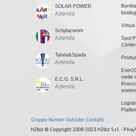
Bonfit
SOLAR POWER
biodeg
Azienda
Virtua
Scriptacomm
Azienda
Spot P
Conten
Tanda&Spada
Produz
Azienda
Ener2C
mette i
E.C.G. S.R.L.
finanza
Azienda
sosteni
Logisti
Platfo
Gruppo
Numeri
Outsider
Contatti
H2biz © Copyright 2008-2023 H2biz S.r.l. - P.Iva