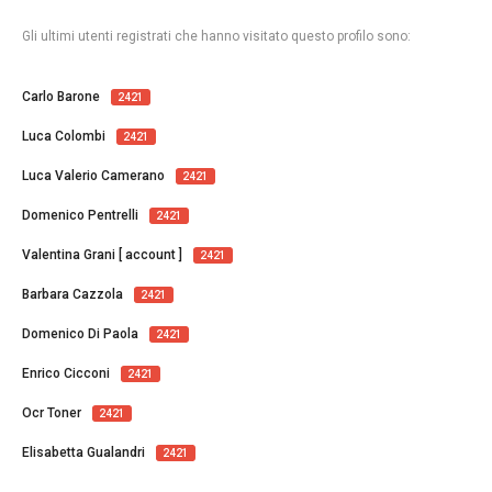
Gli ultimi utenti registrati che hanno visitato questo profilo sono:
Carlo Barone
2421
Luca Colombi
2421
Luca Valerio Camerano
2421
Domenico Pentrelli
2421
Valentina Grani [ account ]
2421
Barbara Cazzola
2421
Domenico Di Paola
2421
Enrico Cicconi
2421
Ocr Toner
2421
Elisabetta Gualandri
2421