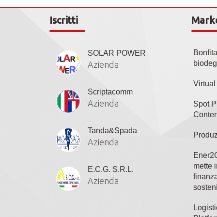
Iscritti
Mark
Bonfit
SOLAR POWER
biodeg
Azienda
Virtua
Scriptacomm
Azienda
Spot P
Conten
Tanda&Spada
Produz
Azienda
Ener2C
mette i
E.C.G. S.R.L.
finanza
Azienda
sosteni
Logisti