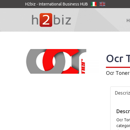
H2biz - International Business HUB
H
Ocr 
Ocr Toner 
Descri
Descr
Ocr Ton
categori