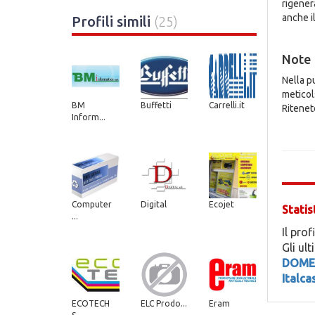
rigenera
anche il
Profili simili
(25)
Note
Nella pu
meticols
BM
Buffetti
Carrelli.it
Ritenete
Inform...
Computer
Digital
Ecojet
Statis
...
Il prof
Gli ul
DOME
Italc
ECOTECH
ELC Prodo...
Eram