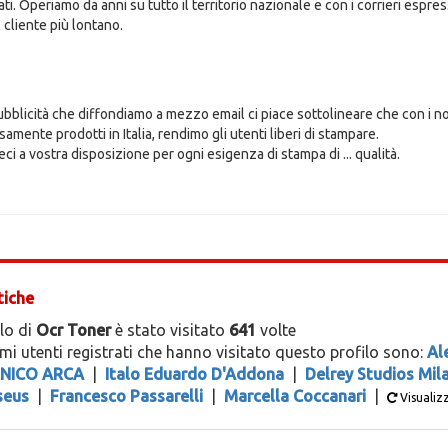
ti. Operiamo da anni su tutto il territorio nazionale e con i corrieri espre
 cliente più lontano.
bblicità che diffondiamo a mezzo email ci piace sottolineare che con i nost
amente prodotti in Italia, rendimo gli utenti liberi di stampare.
ci a vostra disposizione per ogni esigenza di stampa di ... qualità.
tiche
ilo di
Ocr Toner
è stato visitato
641
volte
timi utenti registrati che hanno visitato questo profilo sono:
Al
NICO ARCA
|
Italo Eduardo D'Addona
|
Delrey Studios Mil
aseus
|
Francesco Passarelli
|
Marcella Coccanari
|
Visualizz