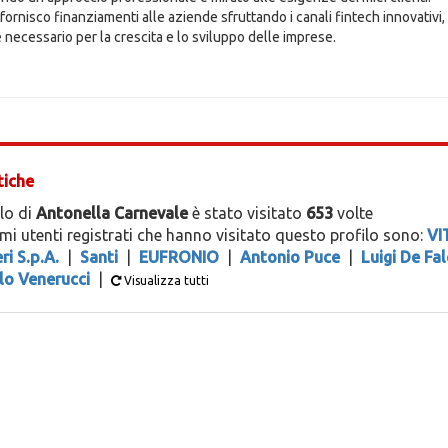
, fornisco finanziamenti alle aziende sfruttando i canali fintech innovativ
e necessario per la crescita e lo sviluppo delle imprese.
tiche
ilo di
Antonella Carnevale
è stato visitato
653
volte
timi utenti registrati che hanno visitato questo profilo sono:
VI
i S.p.A.
|
Santi
|
EUFRONIO
|
Antonio Puce
|
Luigi De Fa
lo Venerucci
|
Visualizza tutti