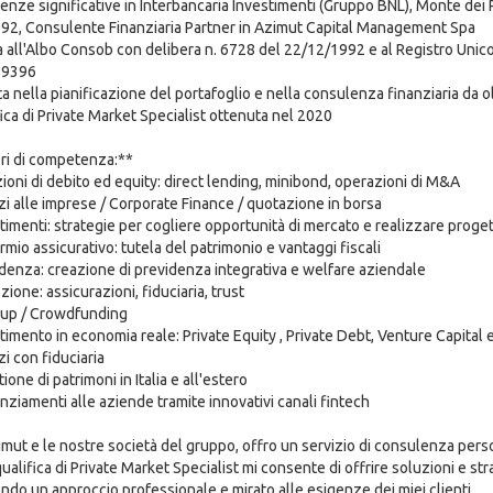
ienze significative in Interbancaria Investimenti (Gruppo BNL), Monte dei
992, Consulente Finanziaria Partner in Azimut Capital Management Spa
tta all'Albo Consob con delibera n. 6728 del 22/12/1992 e al Registro Unico 
89396
ta nella pianificazione del portafoglio e nella consulenza finanziaria da o
fica di Private Market Specialist ottenuta nel 2020
ri di competenza:**
zioni di debito ed equity: direct lending, minibond, operazioni di M&A
izi alle imprese / Corporate Finance / quotazione in borsa
stimenti: strategie per cogliere opportunità di mercato e realizzare progett
rmio assicurativo: tutela del patrimonio e vantaggi fiscali
idenza: creazione di previdenza integrativa e welfare aziendale
zione: assicurazioni, fiduciaria, trust
t up / Crowdfunding
stimento in economia reale: Private Equity , Private Debt, Venture Capital 
zi con fiduciaria
ione di patrimoni in Italia e all'estero
anziamenti alle aziende tramite innovativi canali fintech
ut e le nostre società del gruppo, offro un servizio di consulenza personal
qualifica di Private Market Specialist mi consente di offrire soluzioni e st
ndo un approccio professionale e mirato alle esigenze dei miei clienti.