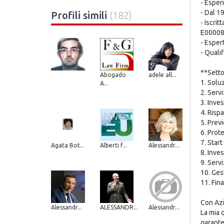
- Esper
- Dal 1
Profili simili
(182)
- Iscri
E0000
- Esper
- Quali
**Setto
Abogado
adele all...
1. Solu
A...
2. Serv
3. Inve
4. Rispa
5. Prev
6. Prote
7. Star
Agata Bot...
Alberti f...
Alessandr...
8. Inve
9. Servi
10. Gest
11. Fin
Con Azim
Alessandr...
ALESSANDR...
Alessandr...
La mia 
garante