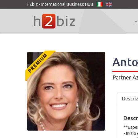
H2biz - International Business HUB
H
Anto
Partner
Az
Descri
Descr
**Esper
- Inizi