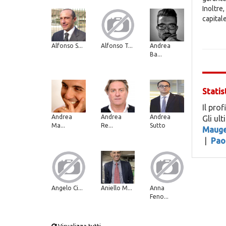
Inoltre
capital
Alfonso S...
Alfonso T...
Andrea
Ba...
Statis
Il prof
Andrea
Andrea
Andrea
Gli ul
Ma...
Re...
Sutto
Mauger
|
Pao
Angelo Ci...
Aniello M...
Anna
Feno...