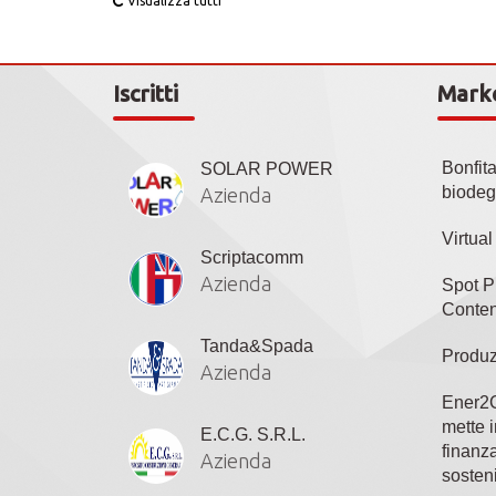
Visualizza tutti
Iscritti
Mark
Bonfit
SOLAR POWER
biodeg
Azienda
Virtua
Scriptacomm
Azienda
Spot P
Conten
Tanda&Spada
Produz
Azienda
Ener2C
mette i
E.C.G. S.R.L.
finanza
Azienda
sosteni