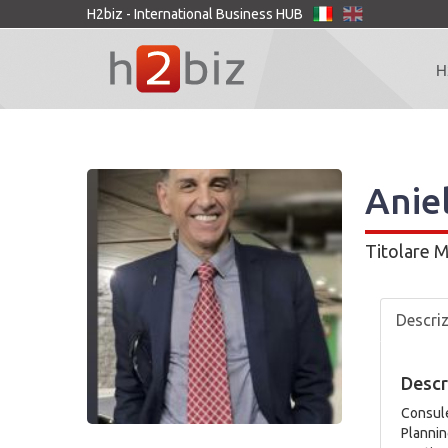
H2biz - International Business HUB
H
Anie
Titolare
M
Descri
Descr
Consule
Plannin