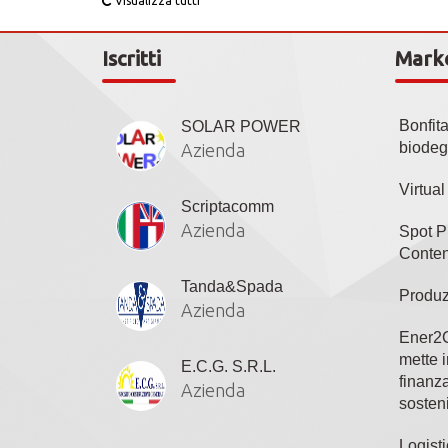
Visualizza tutti
Iscritti
Mark
Bonfit
SOLAR POWER
biodeg
Azienda
Virtua
Scriptacomm
Azienda
Spot P
Conten
Tanda&Spada
Produz
Azienda
Ener2C
mette i
E.C.G. S.R.L.
finanza
Azienda
sosteni
Logisti