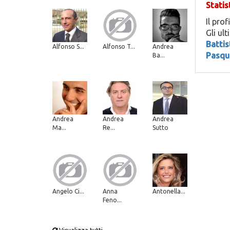
Statis
Il prof
Gli ul
Battis
Alfonso S...
Alfonso T...
Andrea
Pasqu
Ba...
Andrea
Andrea
Andrea
Ma...
Re...
Sutto
Angelo Ci...
Anna
Antonella...
Feno...