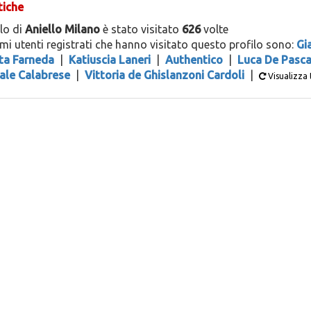
tiche
ilo di
Aniello Milano
è stato visitato
626
volte
timi utenti registrati che hanno visitato questo profilo sono:
Gi
ta Farneda
|
Katiuscia Laneri
|
Authentico
|
Luca De Pasca
ale Calabrese
|
Vittoria de Ghislanzoni Cardoli
|
Visualizza 