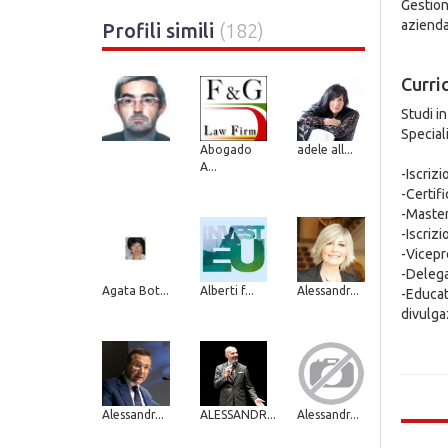
Gestion
azienda 
Profili simili
(182)
Curri
Studi in
Special
Abogado
adele all...
A...
-Iscriz
-Certif
-Master
-Iscriz
-Vicepr
-Delega
Agata Bot...
Alberti f...
Alessandr...
-Educat
divulga
Alessandr...
ALESSANDR...
Alessandr...