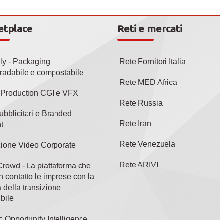
etplace
Reti e mercati
aly - Packaging
Rete Fornitori Italia
radabile e compostabile
Rete MED Africa
l Production CGI e VFX
Rete Russia
ubblicitari e Branded
Rete Iran
t
Rete Venezuela
ione Video Corporate
Rete ARIVI
rowd - La piattaforma che
n contatto le imprese con la
 della transizione
bile
c Opportunity Intelligence