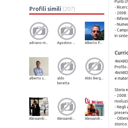
Punti c
- Ricer
Profili simili
(207)
- 2008:
- Rifer
- Numer
- Campi 
In sint
adriano m...
Agostino ...
Alberto P...
Curri
4WARD36
Profilo
4WARD36
e mater
alberto s...
aldo
Aldo Berg...
beretta
Storia 
- 2008:
rivoluzi
- Negli
preserv
- Otten
Alessandr...
Alessandr...
Alessandr...
storico.