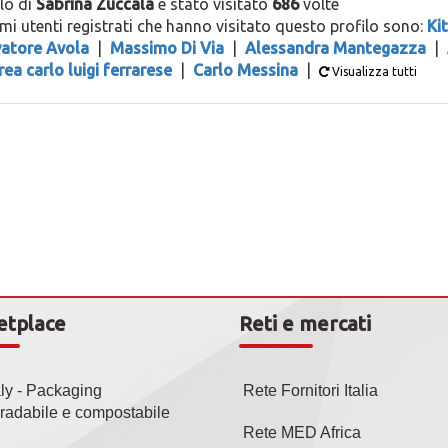
ilo di
Sabrina Zuccalà
è stato visitato
686
volte
timi utenti registrati che hanno visitato questo profilo sono:
Kit
vatore Avola
|
Massimo Di Via
|
Alessandra Mantegazza
|
ea carlo luigi ferrarese
|
Carlo Messina
|
Visualizza tutti
etplace
Reti e mercati
aly - Packaging
Rete Fornitori Italia
radabile e compostabile
Rete MED Africa