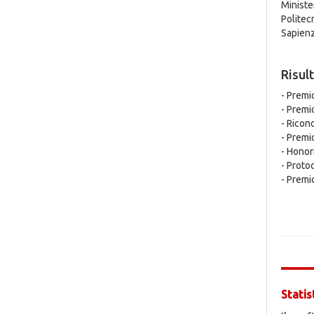
Ministe
Politec
Sapien
Risult
- Premi
- Premi
- Ricon
- Premi
- Hono
- Proto
- Premi
Statis