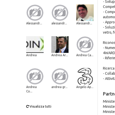
- Svilup
Compet
- Compet
automot
- Approc
Alessandr...
alessandr...
Alessandr...
- Soluz
vetro, f
Riconos
- Numero
4WARD
Andrea
Andrea Ar...
Andrea Ca...
- Rifer
Ricerca
- Collab
- Attivi
Andrea
andrea gr...
Angelo Ap...
Co...
Partn
Ministe
Ministe
Visualizza tutti
Ministe