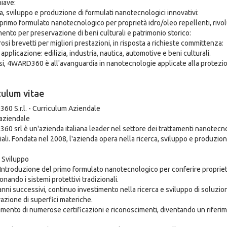
hiave:
ca, sviluppo e produzione di formulati nanotecnologici innovativi:
 primo formulato nanotecnologico per proprietà idro/oleo repellenti, rivol
imento per preservazione di beni culturali e patrimonio storico:
osi brevetti per migliori prestazioni, in risposta a richieste committenza:
applicazione: edilizia, industria, nautica, automotive e beni culturali.
esi, 4WARD360 è all'avanguardia in nanotecnologie applicate alla protezio
culum vitae
0 S.r.l. - Curriculum Aziendale
 aziendale
0 srl è un'azienda italiana leader nel settore dei trattamenti nanotecno
iali. Fondata nel 2008, l'azienda opera nella ricerca, sviluppo e produzion
e Sviluppo
 Introduzione del primo formulato nanotecnologico per conferire proprietà
onando i sistemi protettivi tradizionali.
 anni successivi, continuo investimento nella ricerca e sviluppo di soluzio
azione di superfici materiche.
imento di numerose certificazioni e riconoscimenti, diventando un riferime