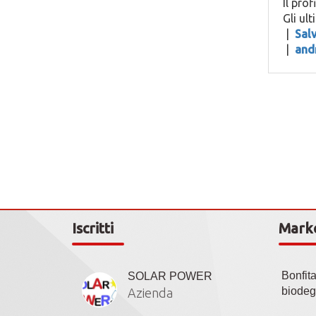
Il prof
Gli ul
|
Sal
|
andr
Iscritti
Mark
Bonfit
SOLAR POWER
biodeg
Azienda