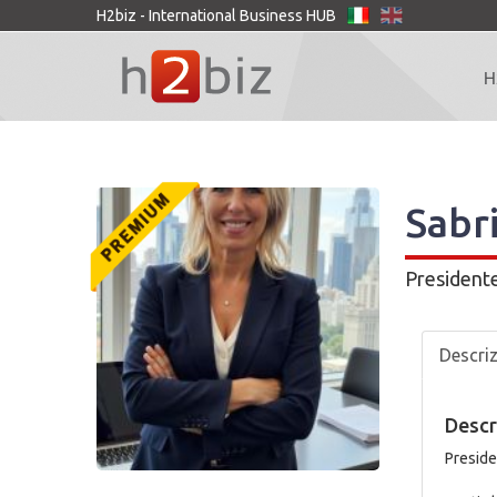
H2biz - International Business HUB
H
Sabr
President
Descri
Descr
Preside