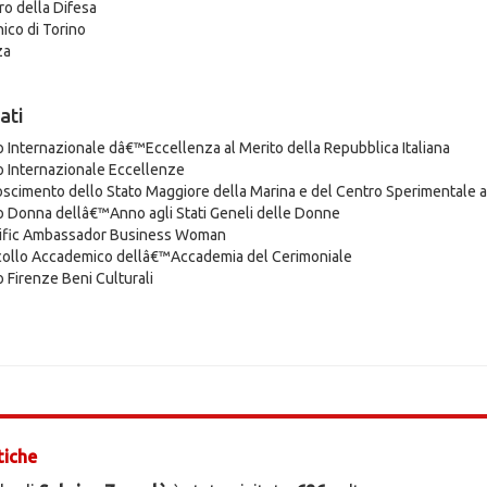
ro della Difesa
nico di Torino
za
ati
o Internazionale dâ€™Eccellenza al Merito della Repubblica Italiana
o Internazionale Eccellenze
oscimento dello Stato Maggiore della Marina e del Centro Sperimentale 
o Donna dellâ€™Anno agli Stati Geneli delle Donne
rific Ambassador Business Woman
collo Accademico dellâ€™Accademia del Cerimoniale
o Firenze Beni Culturali
tiche