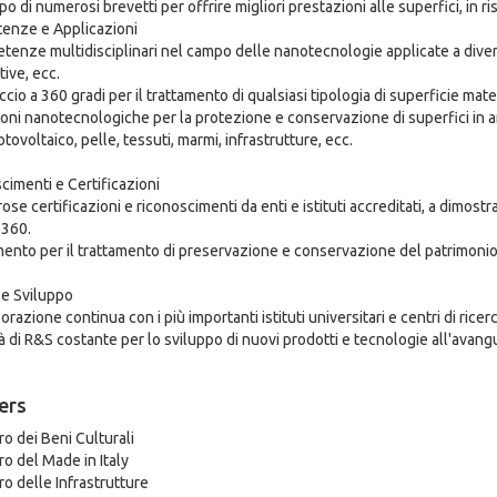
po di numerosi brevetti per offrire migliori prestazioni alle superfici, in 
enze e Applicazioni
enze multidisciplinari nel campo delle nanotecnologie applicate a diversi se
ive, ecc.
cio a 360 gradi per il trattamento di qualsiasi tipologia di superficie mate
ioni nanotecnologiche per la protezione e conservazione di superfici in am
otovoltaico, pelle, tessuti, marmi, infrastrutture, ecc.
cimenti e Certificazioni
se certificazioni e riconoscimenti da enti e istituti accreditati, a dimostra
360.
imento per il trattamento di preservazione e conservazione del patrimonio s
 e Sviluppo
orazione continua con i più importanti istituti universitari e centri di ri
tà di R&S costante per lo sviluppo di nuovi prodotti e tecnologie all'avang
ers
ro dei Beni Culturali
ro del Made in Italy
ro delle Infrastrutture