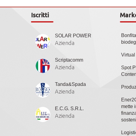
Iscritti
Mark
Bonfit
SOLAR POWER
biodeg
Azienda
Virtua
Scriptacomm
Azienda
Spot P
Conten
Tanda&Spada
Produz
Azienda
Ener2C
mette i
E.C.G. S.R.L.
finanza
Azienda
sosteni
Logisti