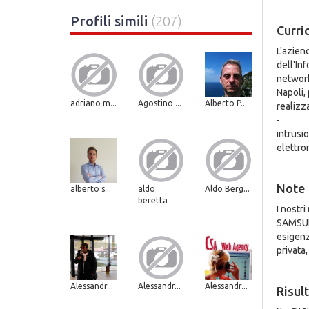
Profili simili
(207)
Curri
L'azien
dell'In
network
Napoli, 
adriano m...
Agostino ...
Alberto P...
realizza
-
intrusi
elettron
Note
alberto s...
aldo
Aldo Berg...
beretta
I nostr
SAMSUNG
esigenz
privata,
Alessandr...
Alessandr...
Alessandr...
Risult