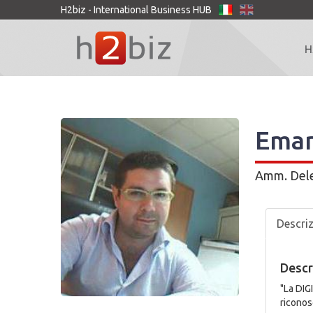
H2biz - International Business HUB
H
Eman
Amm. Del
Descri
Descr
"La DIG
riconos