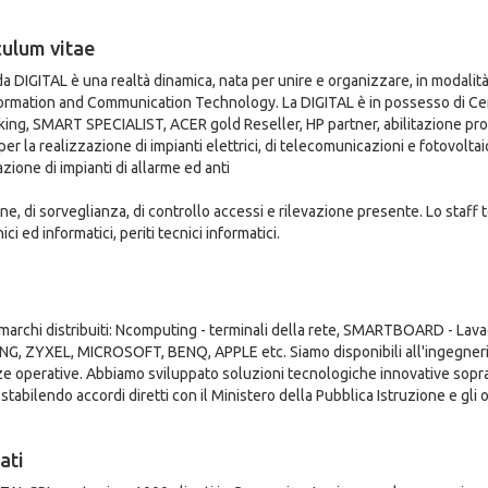
culum vitae
da DIGITAL è una realtà dinamica, nata per unire e organizzare, in modalità
formation and Communication Technology. La DIGITAL è in possesso di Cert
ing, SMART SPECIALIST, ACER gold Reseller, HP partner, abilitazione prof
per la realizzazione di impianti elettrici, di telecomunicazioni e fotovoltai
zione di impianti di allarme ed anti
one, di sorveglianza, di controllo accessi e rilevazione presente. Lo staff
ici ed informatici, periti tecnici informatici.
i marchi distribuiti: Ncomputing - terminali della rete, SMARTBOARD - Lav
, ZYXEL, MICROSOFT, BENQ, APPLE etc. Siamo disponibili all'ingegner
e operative. Abbiamo sviluppato soluzioni tecnologiche innovative sopra
 stabilendo accordi diretti con il Ministero della Pubblica Istruzione e gli
ati