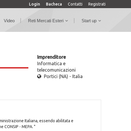
Login
Bacheca
Contatti
Registrati
Video
Reti Mercati Esteri
Start up
Imprenditore
Informatica e
telecomunicazioni
Portici (NA) - Italia
inistrazione Italiana, essendo abilitata e
one CONSIP - MEPA. "