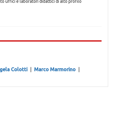
ffici e laboratori didattici di alto profilo
gela Colotti
|
Marco Marmorino
|