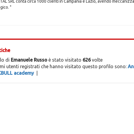
ITAL SRL conta circa 1000 clienti in Campania e Lazio, avendo meccanizzato u
gico. "
tiche
ilo di
Emanuele Russo
è stato visitato
626
volte
timi utenti registrati che hanno visitato questo profilo sono:
An
BULL academy
|