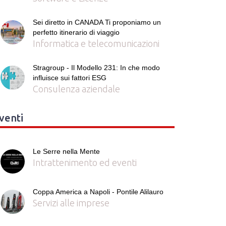
Sei diretto in CANADA Ti proponiamo un
perfetto itinerario di viaggio
Informatica e telecomunicazioni
Stragroup - Il Modello 231: In che modo
influisce sui fattori ESG
Consulenza aziendale
venti
Le Serre nella Mente
Intrattenimento ed eventi
Coppa America a Napoli - Pontile Alilauro
Servizi alle imprese