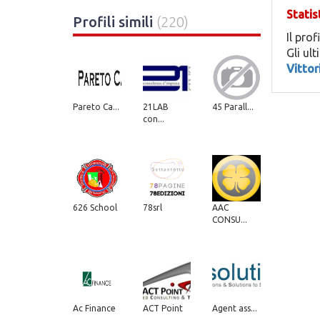
Statis
Profili simili
(220)
Il prof
Gli ul
Vittor
Pareto Ca...
21LAB
45 Parall...
con...
626 School
78srl
AAC
CONSU...
Ac Finance
ACT Point
Agent ass...