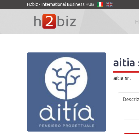
H2biz - International Business HUB
H
aitia 
aitia srl
Descri