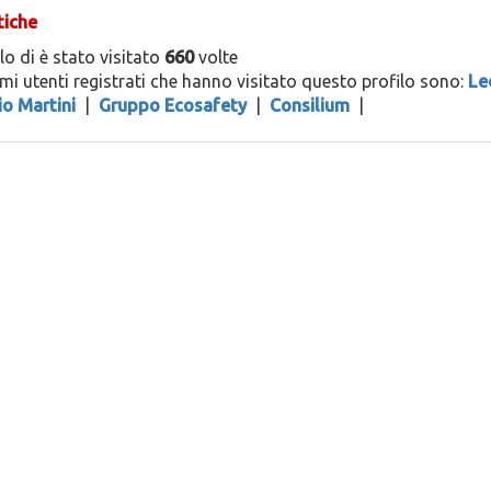
tiche
ilo di
è stato visitato
660
volte
timi utenti registrati che hanno visitato questo profilo sono:
Le
io Martini
|
Gruppo Ecosafety
|
Consilium
|