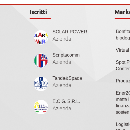
Iscritti
Mark
Bonfit
SOLAR POWER
biodeg
Azienda
Virtua
Scriptacomm
Azienda
Spot P
Conten
Tanda&Spada
Produz
Azienda
Ener2C
mette i
E.C.G. S.R.L.
finanza
Azienda
sosteni
Logisti