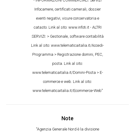
- INFORMAZIONI COMMERCIALI: Servizi
Infocamere, certificati camerali, dossier
eventi negativi, visure conservatoria e
catasto. Link al sito: www.infoti.it - ALTRI
SERVIZI: > Gestionale, software contabilità
Link al sito: www.telematicaitalia.it/Accedi-
Programma > Registrazione domini, PEC,
posta. Link al sito:
www.telematicaitalia.it/Domini-Posta > E-
commerce e web. Link al sito:
www.telematicaitalia.it/Ecommerce-Web"
Note
"Agenzia Generale Nord è la divisione