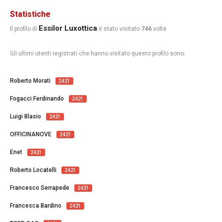
Statistiche
Essilor Luxottica
Il profilo di
è stato visitato
746
volte
Gli ultimi utenti registrati che hanno visitato questo profilo sono:
Roberto Morati
2421
Fogacci Ferdinando
2421
Luigi Blasio
2421
OFFICINANOVE
2421
Enet
2421
Roberto Locatelli
2421
Francesco Serrapede
2421
Francesca Bardino
2421