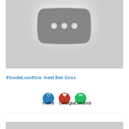
#InsideLuxottica: meet Ben Goss
Inoltra
Consiglia
Condividi