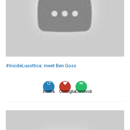
#InsideLuxottica: meet Ben Goss
Inoltra
Consiglia
Condividi