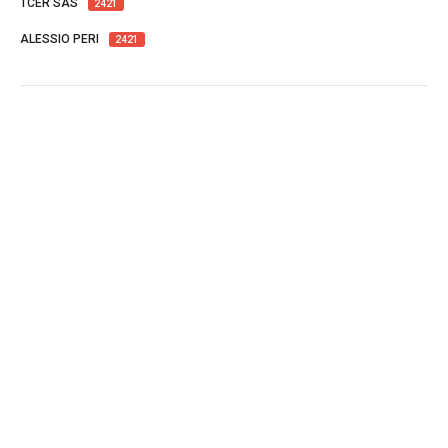
TCER SAS
2421
ALESSIO PERI
2421