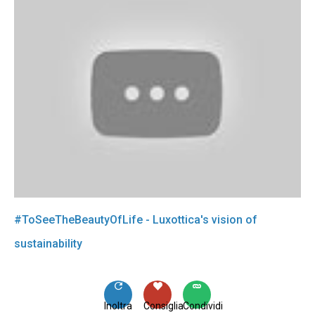
#ToSeeTheBeautyOfLife - Luxottica's vision of
sustainability
Inoltra
Consiglia
Condividi