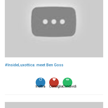
#InsideLuxottica: meet Ben Goss
Inoltra
Consiglia
Condividi