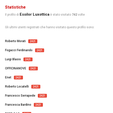
Statistiche
Essilor Luxottica
Il profilo di
è stato visitato
742
volte
Gli ultimi utenti registrati che hanno visitato questo profilo sono:
Roberto Morati
2421
Fogacci Ferdinando
2421
Luigi Blasio
2421
OFFICINANOVE
2421
Enet
2421
Roberto Locatelli
2421
Francesco Serrapede
2421
Francesca Bardino
2421