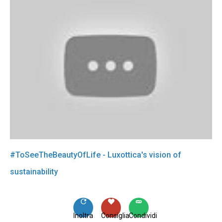
#ToSeeTheBeautyOfLife - Luxottica's vision of
sustainability
Inoltra
Consiglia
Condividi