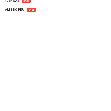
TCER SAS
2421
ALESSIO PERI
2421