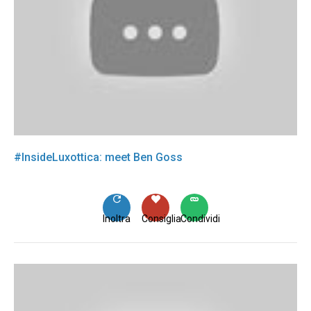
#InsideLuxottica: meet Ben Goss
Inoltra
Consiglia
Condividi