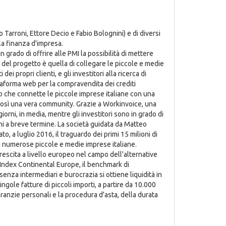
 Tarroni, Ettore Decio e Fabio Bolognini) e di diversi
la finanza d'impresa.
n grado di offrire alle PMI la possibilità di mettere
se del progetto è quella di collegare le piccole e medie
i propri clienti, e gli investitori alla ricerca di
ttaforma web per la compravendita dei crediti
o che connette le piccole imprese italiane con una
o così una vera community. Grazie a Workinvoice, una
orni, in media, mentre gli investitori sono in grado di
hi a breve termine. La società guidata da Matteo
to, a luglio 2016, il traguardo dei primi 15 milioni di
 di numerose piccole e medie imprese italiane.
escita a livello europeo nel campo dell'alternative
Index Continental Europe, il benchmark di
(senza intermediari e burocrazia si ottiene liquidità in
ngole fatture di piccoli importi, a partire da 10.000
ranzie personali e la procedura d'asta, della durata