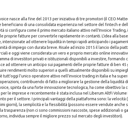
ice nasce alla fine del 2013 per iniziativa di tre promotori (il CEO Matteo
e beneficiano di una consolidata esperienza nel settore del fintech e del
tà si configura come il primo mercato italiano attivo nell'Invoice Trading, i
 le proprie fatture per convertirle rapidamente in contanti. L'idea alla ba
 intenzionate ad ottenere liquidità in tempi rapidi anticipando i pagamenti de
nità di impiego con durata breve. Risale ad inizio 2015 il lancio della pia
iali e oggi viene considerata un vero e proprio mercato online innovativ
amma di investitori privati e istituzionali disponibili a investire, formand
ce ad ottenere un anticipo sui pagamenti delle proprie fatture di ben 45 gi
ire rendimenti molto superiori a quelli attualmente disponibili su impieg
è tutt'oggi l'unico operatore attivo nell'invoice trading in Italia e ha supera
 operazioni, contribuendo di fatto a migliorare la gestione della liquidità
oice, spinta da una forte innovazione tecnologica, ha come obiettivo la cr
 per le imprese e recentemente è stata inclusa nel Liberum AltFi Volume 
nto per il settore. I principali vantaggi della piattaforma sono: la velocità 
mi giorni), la semplicità e la flessibilità (possono essere vendute anche si
 la trasparenza (non ci sono commissioni nascoste, spese addizionali o ga
orno, individua sempre il migliore prezzo sul mercato degli investitori).