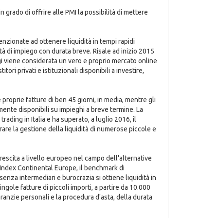
n grado di offrire alle PMI la possibilità di mettere
enzionate ad ottenere liquidità in tempi rapidi
nità di impiego con durata breve. Risale ad inizio 2015
gi viene considerata un vero e proprio mercato online
ri privati e istituzionali disponibili a investire,
roprie fatture di ben 45 giorni, in media, mentre gli
mente disponibili su impieghi a breve termine. La
rading in Italia e ha superato, a luglio 2016, il
orare la gestione della liquidità di numerose piccole e
escita a livello europeo nel campo dell'alternative
Index Continental Europe, il benchmark di
(senza intermediari e burocrazia si ottiene liquidità in
ngole fatture di piccoli importi, a partire da 10.000
ranzie personali e la procedura d'asta, della durata