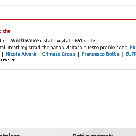
tiche
ilo di
Workinvoice
è stato visitato
651
volte
timi utenti registrati che hanno visitato questo profilo sono:
Pa
|
Nicola Alverà
|
Crimess Group
|
Francesco Botta
|
EUF
izza tutti