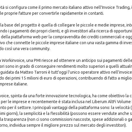
tà si configura come il primo mercato italiano attivo nell'Invoice Trading, i
 le proprie fatture per convertirle rapidamente in contanti.
alla base del progetto è quella di collegare le piccole e medie imprese, int
ndo i pagamenti dei propri clienti, e gli investitori alla ricerca di opportu
io della piattaforma web per la compravendita dei crediti commerciali e og
vo che connette le piccole imprese italiane con una vasta gamma di investito
o così una vera community.
a Workinvoice, una PMI riesce ad ottenere un anticipo sui pagamenti delle p
tori sono in grado di conseguire rendimenti molto superiori a quelli attual
guidata da Matteo Tarroni è tutt'oggi l'unico operatore attivo nell'invoice t
o dei primi 15 milioni di euro di operazioni, contribuendo di fatto a migli
mprese italiane.
oice, spinta da una forte innovazione tecnologica, ha come obiettivo la cr
 per le imprese e recentemente è stata inclusa nel Liberum AltFi Volume 
nto per il settore. I principali vantaggi della piattaforma sono: la velocità 
mi giorni), la semplicità e la flessibilità (possono essere vendute anche si
 la trasparenza (non ci sono commissioni nascoste, spese addizionali o ga
orno, individua sempre il migliore prezzo sul mercato degli investitori).