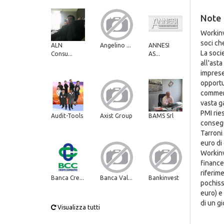
Note
Workinvo
soci ch
ALN
Angelino ...
ANNESI
La socie
Consu...
AS...
all'asta
imprese,
opportu
commerc
vasta g
PMI ries
Audit-Tools
Axist Group
BAMS Srl
consegu
Tarroni 
euro di
Workinv
finance
riferime
Banca Cre...
Banca Val...
Bankinvest
pochissi
euro) e
di un gi
Visualizza tutti