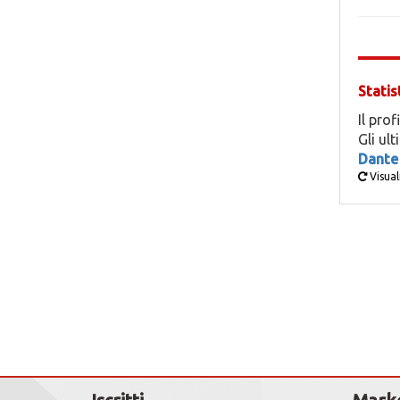
Statis
Il prof
Gli ul
Dante
Visual