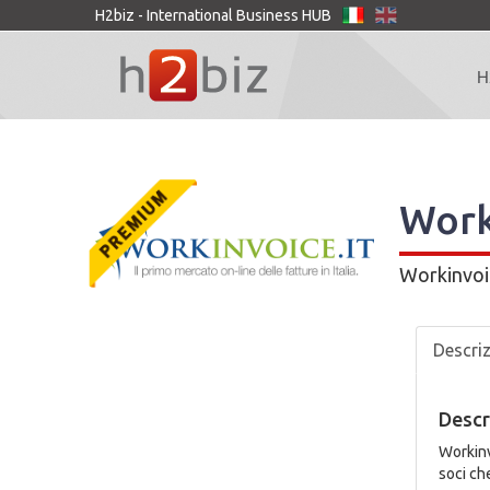
H2biz - International Business HUB
H
Work
Workinvoi
Descri
Descr
Workinvo
soci ch