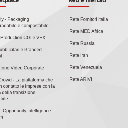
etplace
Reti e mercati
aly - Packaging
Rete Fornitori Italia
radabile e compostabile
Rete MED Africa
l Production CGI e VFX
Rete Russia
ubblicitari e Branded
Rete Iran
t
Rete Venezuela
ione Video Corporate
Rete ARIVI
rowd - La piattaforma che
n contatto le imprese con la
 della transizione
bile
c Opportunity Intelligence
rm