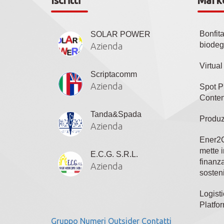
Iscritti
Mark
Bonfit
SOLAR POWER
biodeg
Azienda
Virtua
Scriptacomm
Azienda
Spot P
Conten
Tanda&Spada
Produz
Azienda
Ener2C
mette i
E.C.G. S.R.L.
finanza
Azienda
sosteni
Logisti
Platfo
Gruppo
Numeri
Outsider
Contatti