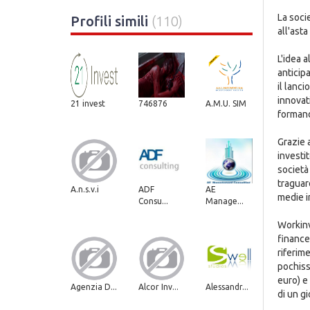
La socie
Profili simili
(110)
all'asta
L'idea 
anticipa
il lanc
innovati
21 invest
746876
A.M.U. SIM
formand
Grazie 
investi
società 
traguard
A.n.s.v.i
ADF
AE
medie i
Consu...
Manage...
Workinv
finance
riferime
pochissi
euro) e
Agenzia D...
Alcor Inv...
Alessandr...
di un gi