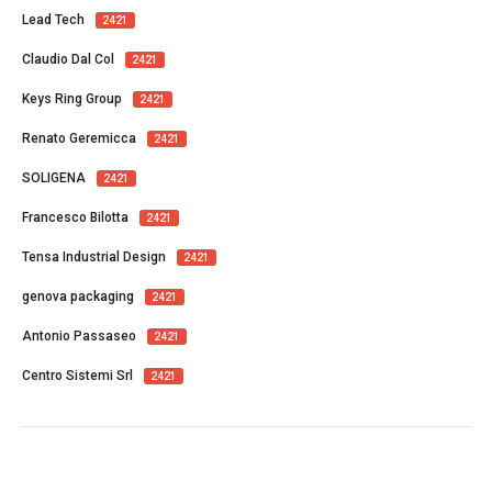
Lead Tech
2421
Claudio Dal Col
2421
Keys Ring Group
2421
Renato Geremicca
2421
SOLIGENA
2421
Francesco Bilotta
2421
Tensa Industrial Design
2421
genova packaging
2421
Antonio Passaseo
2421
Centro Sistemi Srl
2421