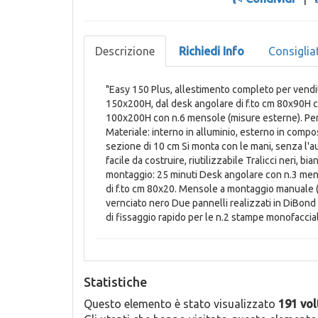
Descrizione
Richiedi Info
Consiglia
"Easy 150 Plus, allestimento completo per vendit
150x200H, dal desk angolare di f.to cm 80x90H c
100x200H con n.6 mensole (misure esterne). Perso
Materiale: interno in alluminio, esterno in compos
sezione di 10 cm Si monta con le mani, senza l'au
facile da costruire, riutilizzabile Tralicci neri, b
montaggio: 25 minuti Desk angolare con n.3 men
di f.to cm 80x20. Mensole a montaggio manuale (
vernciato nero Due pannelli realizzati in DiBon
di fissaggio rapido per le n.2 stampe monofacciali
Statistiche
Questo elemento è stato visualizzato
191 vol