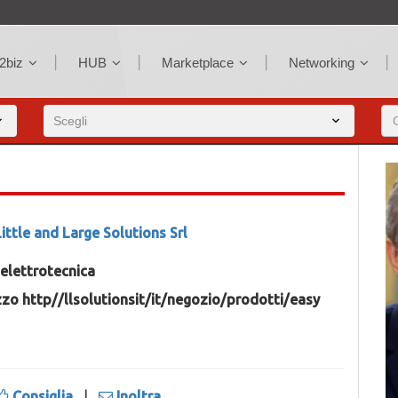
2biz
HUB
Marketplace
Networking
Little and Large Solutions Srl
 elettrotecnica
ezzo http//llsolutionsit/it/negozio/prodotti/easy
Consiglia
|
Inoltra