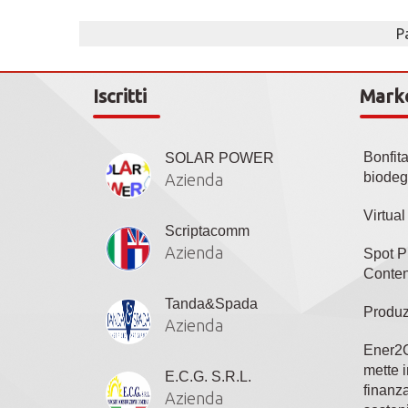
P
Iscritti
Mark
Bonfit
SOLAR POWER
biodeg
Azienda
Virtua
Scriptacomm
Azienda
Spot P
Conten
Tanda&Spada
Produz
Azienda
Ener2C
mette i
E.C.G. S.R.L.
finanza
Azienda