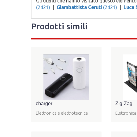
Gli utenti che hanno visitato questo element
(2421)
|
Giambattista Ceruti
(2421)
|
Luca 
Prodotti simili
charger
Zig-Zag
Elettronica e elettrotecnica
Elettronica