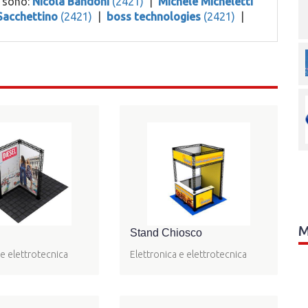
o sono:
Nicola Bandoni
(2421)
|
Michele Micheletti
Sacchettino
(2421)
|
boss technologies
(2421)
|
M
Stand Chiosco
 e elettrotecnica
Elettronica e elettrotecnica