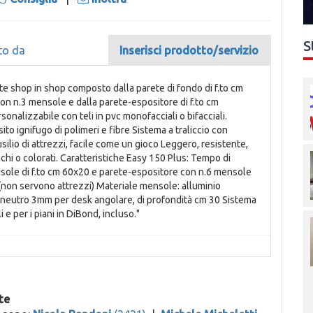
S
to da
Inserisci prodotto/servizio
e shop in shop composto dalla parete di fondo di f.to cm
on n.3 mensole e dalla parete-espositore di f.to cm
nalizzabile con teli in pvc monofacciali o bifacciali.
ito ignifugo di polimeri e fibre Sistema a traliccio con
silio di attrezzi, facile come un gioco Leggero, resistente,
ianchi o colorati. Caratteristiche Easy 150 Plus: Tempo di
sole di f.to cm 60x20 e parete-espositore con n.6 mensole
non servono attrezzi) Materiale mensole: alluminio
d neutro 3mm per desk angolare, di profondità cm 30 Sistema
 e per i piani in DiBond, incluso."
te