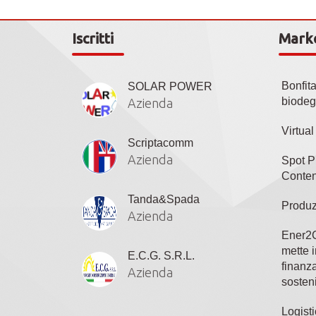
Iscritti
Mark
Bonfit
SOLAR POWER
biodeg
Azienda
Virtua
Scriptacomm
Azienda
Spot P
Conten
Tanda&Spada
Produz
Azienda
Ener2C
mette i
E.C.G. S.R.L.
finanza
Azienda
sosteni
Logisti