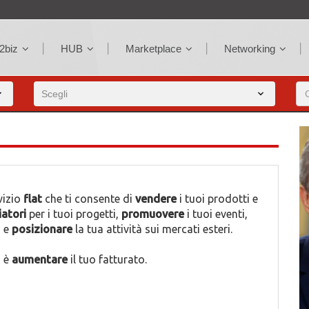
2biz
HUB
Marketplace
Networking
rvizio
flat
che ti consente di
vendere
i tuoi prodotti e
iatori
per i tuoi progetti,
promuovere
i tuoi eventi,
i e
posizionare
la tua attività sui mercati esteri.
o è
aumentare
il tuo fatturato.