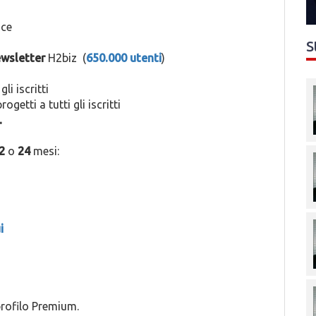
ace
S
wsletter
H2biz (
650.000 utenti
)
li iscritti
ogetti a tutti gli iscritti
.
2
o
24
mesi:
i
 profilo Premium.