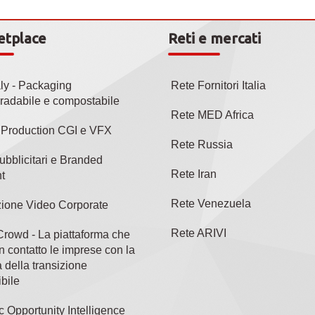
etplace
Reti e mercati
aly - Packaging
Rete Fornitori Italia
radabile e compostabile
Rete MED Africa
l Production CGI e VFX
Rete Russia
ubblicitari e Branded
Rete Iran
t
Rete Venezuela
ione Video Corporate
Rete ARIVI
rowd - La piattaforma che
n contatto le imprese con la
 della transizione
bile
c Opportunity Intelligence