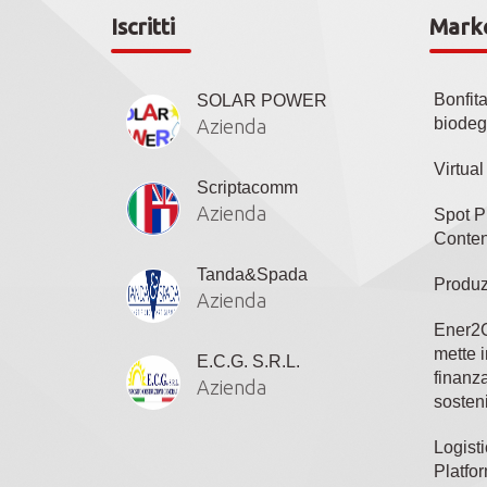
Iscritti
Mark
Bonfit
SOLAR POWER
biodeg
Azienda
Virtua
Scriptacomm
Azienda
Spot P
Conten
Tanda&Spada
Produz
Azienda
Ener2C
mette i
E.C.G. S.R.L.
finanza
Azienda
sosteni
Logisti
Platfo