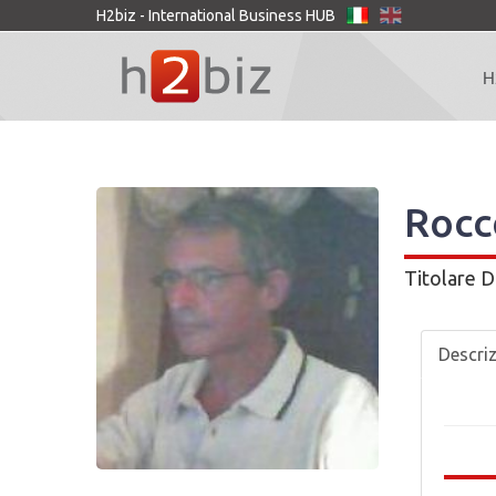
H2biz - International Business HUB
H
Rocc
Titolare
D
Descri