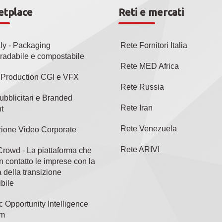
etplace
Reti e mercati
aly - Packaging
Rete Fornitori Italia
radabile e compostabile
Rete MED Africa
l Production CGI e VFX
Rete Russia
ubblicitari e Branded
Rete Iran
t
Rete Venezuela
ione Video Corporate
Rete ARIVI
rowd - La piattaforma che
n contatto le imprese con la
 della transizione
bile
c Opportunity Intelligence
rm