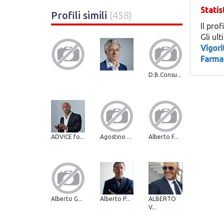
Statis
Profili simili
(458)
Il prof
Gli ul
Vigori
Farma
D.B.Consu...
ADVICE fo...
Agostino ...
Alberto F...
Alberto G...
Alberto P...
ALBERTO
V...