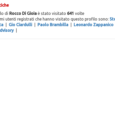
tiche
ilo di
Rocco Di Gioia
è stato visitato
641
volte
timi utenti registrati che hanno visitato questo profilo sono:
St
ta
|
Gio Ciardulli
|
Paolo Brambilla
|
Leonardo Zappanico
dvisory
|