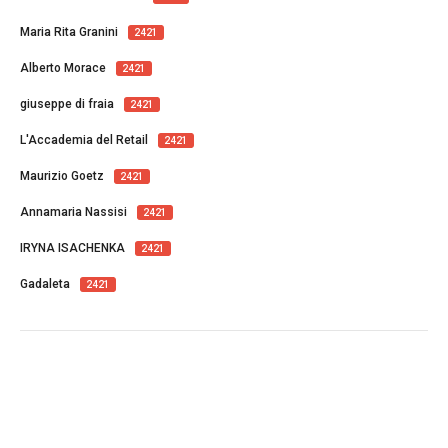
Maria Rita Granini
2421
Alberto Morace
2421
giuseppe di fraia
2421
L'Accademia del Retail
2421
Maurizio Goetz
2421
Annamaria Nassisi
2421
IRYNA ISACHENKA
2421
Gadaleta
2421