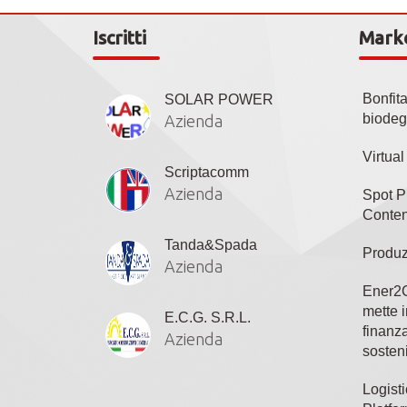
Iscritti
Mark
Bonfit
SOLAR POWER
biodeg
Azienda
Virtua
Scriptacomm
Azienda
Spot P
Conten
Tanda&Spada
Produz
Azienda
Ener2C
mette i
E.C.G. S.R.L.
finanza
Azienda
sosteni
Logisti