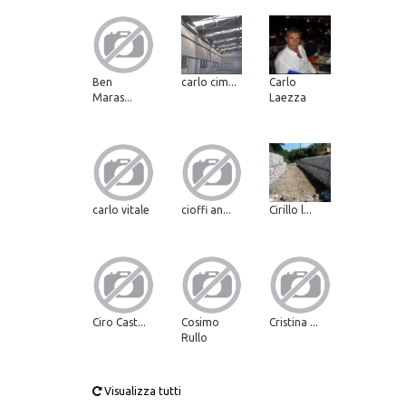
Ben
carlo cim...
Carlo
Maras...
Laezza
carlo vitale
cioffi an...
Cirillo l...
Ciro Cast...
Cosimo
Cristina ...
Rullo
Visualizza tutti