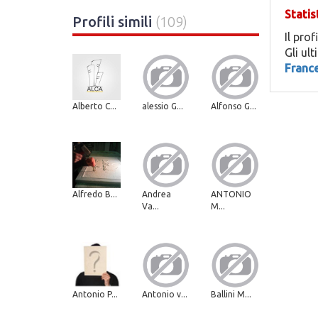
Statis
Profili simili
(109)
Il prof
Gli ul
Franc
Alberto C...
alessio G...
Alfonso G...
Alfredo B...
Andrea
ANTONIO
Va...
M...
Antonio P...
Antonio v...
Ballini M...