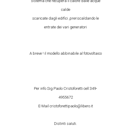
sistema che recupera il calore dalle acque
calde
scaricate dagli edifici ,preriscaldando le
entrate dei vari generatori
A breve ! il modello abbinabile al fotovoltaico
Per info Sig.Paolo Cristoforetti cell 349-
4955672
E-Mail cristoforettipaolo@libero.it
Distinti saIuti.