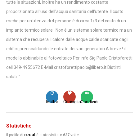
tutte le situazioni, inoltre ha un rendimento costante
proporzionato all'uso dell'acqua sanitaria dell'utente. Il costo
medio per un'utenza di 4 persone è di circa 1/3 del costo di un
impianto termico solare . Non è un sistema solare termico ma un
sistema che recupera il calore dalle acque calde scaricate dagli
edifici ,preriscaldando le entrate dei vari generatori A breve ! il
modello abbinabile al fotovoltaico Per info Sig.Paolo Cristoforetti
cell 349-4955672 E-Mail cristoforettipaolo@libero.it Distinti
saIuti. "
Inoltra
Consiglia
Condividi
Statistiche
recal
Il profilo di
è stato visitato
637
volte