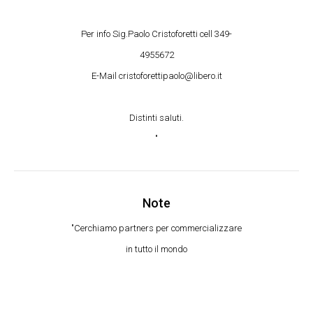
Per info Sig.Paolo Cristoforetti cell 349-
4955672
E-Mail cristoforettipaolo@libero.it
Distinti saIuti.
"
Note
"Cerchiamo partners per commercializzare
in tutto il mondo