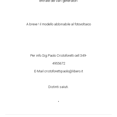
entrate dei vari generatori
A breve ! il modello abbinabile al fotovoltaico
Per info Sig.Paolo Cristoforetti cell 349-
4955672
E-Mail cristoforettipaolo@libero.it
Distinti saIuti.
"