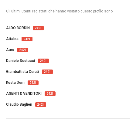
Gli ultimi utenti registrati che hanno visitato questo profilo sono:
ALDO BORDIN
2421
Attalea
2421
Auro
2421
Daniele Scotucci
2421
Giambattista Ceruti
2421
Kosta Dem
2421
AGENTI & VENDITORI
2421
Claudio Baglieri
2421