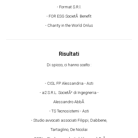
- Format S.R.l.
- FOR ESG SocietÃ Benefit
- Charity in the World Onlus
Risultati
Di spicco, ci hanno scelto :
- CISL FP Alessandria - Asti
- a2 S.R.L. SocietÃ² di Ingegneria -
Alessandro AbbÃ
- TS Tecnosistemi - Asti
- Studio avvocati associati Filippi, Dabbene,
Tartaglino, De Nicolai