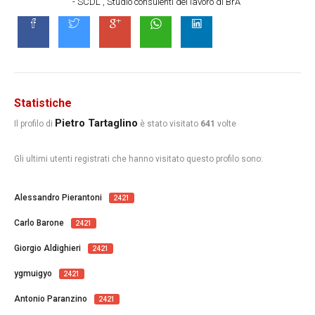
- SCDL , Studio consulenti del lavoro di BrÃ
Statistiche
Pietro Tartaglino
Il profilo di
è stato visitato
641
volte
Gli ultimi utenti registrati che hanno visitato questo profilo sono:
Alessandro Pierantoni
2421
Carlo Barone
2421
Giorgio Aldighieri
2421
ygmuigyo
2421
Antonio Paranzino
2421