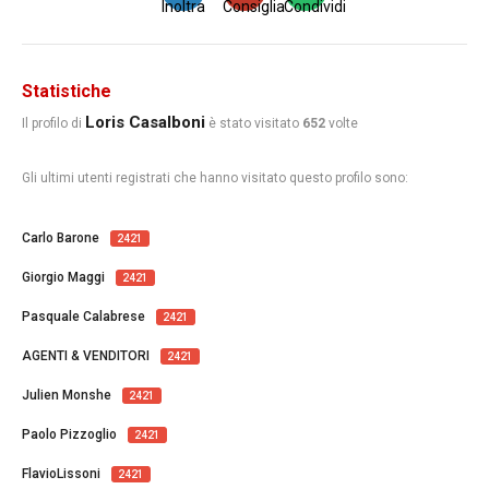
Inoltra
Consiglia
Condividi
Statistiche
Loris Casalboni
Il profilo di
è stato visitato
652
volte
Gli ultimi utenti registrati che hanno visitato questo profilo sono:
Carlo Barone
2421
Giorgio Maggi
2421
Pasquale Calabrese
2421
AGENTI & VENDITORI
2421
Julien Monshe
2421
Paolo Pizzoglio
2421
FlavioLissoni
2421