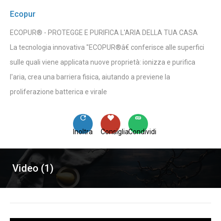
Ecopur
ECOPUR® - PROTEGGE E PURIFICA L'ARIA DELLA TUA CASA
La tecnologia innovativa "ECOPUR®â€ conferisce alle superfici
sulle quali viene applicata nuove proprietà: ionizza e purifica
l'aria, crea una barriera fisica, aiutando a previene la
proliferazione batterica e virale
Inoltra
Consiglia
Condividi
Video (1)