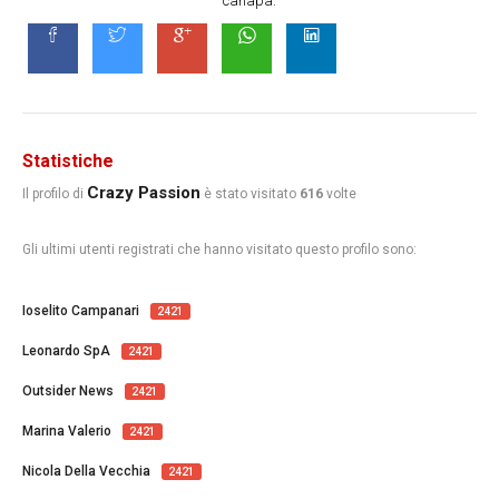
canapa.
Statistiche
Crazy Passion
Il profilo di
è stato visitato
616
volte
Gli ultimi utenti registrati che hanno visitato questo profilo sono:
Ioselito Campanari
2421
Leonardo SpA
2421
Outsider News
2421
Marina Valerio
2421
Nicola Della Vecchia
2421