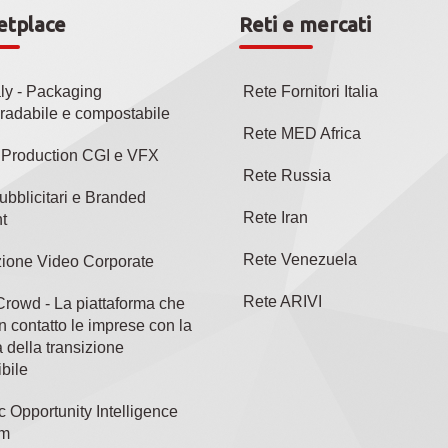
etplace
Reti e mercati
aly - Packaging
Rete Fornitori Italia
radabile e compostabile
Rete MED Africa
l Production CGI e VFX
Rete Russia
ubblicitari e Branded
Rete Iran
t
Rete Venezuela
ione Video Corporate
Rete ARIVI
rowd - La piattaforma che
n contatto le imprese con la
 della transizione
bile
c Opportunity Intelligence
rm