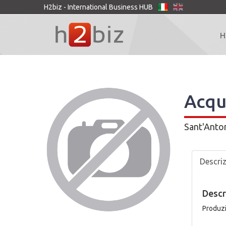
H2biz - International Business HUB
H
Acqu
Sant'Anton
Descri
Descr
Produzi