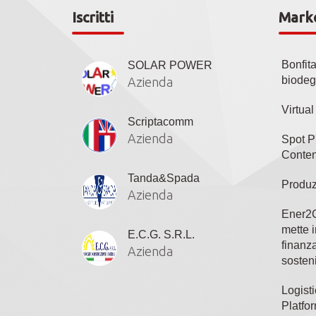
Iscritti
Mark
Bonfit
SOLAR POWER
biodeg
Azienda
Virtua
Scriptacomm
Azienda
Spot P
Conten
Tanda&Spada
Produz
Azienda
Ener2C
mette i
E.C.G. S.R.L.
finanza
Azienda
sosteni
Logisti
Platfo