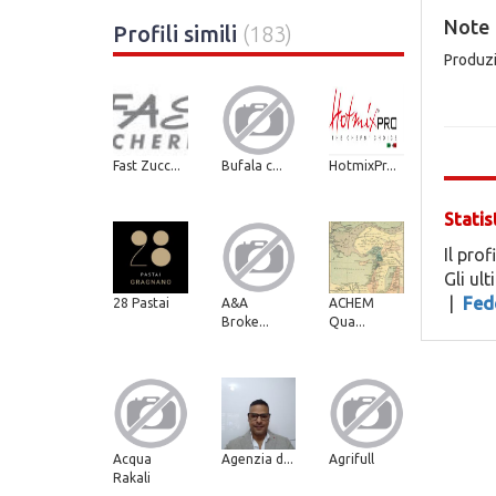
Note
Profili simili
(183)
Produzi
Fast Zucc...
Bufala c...
HotmixPr...
Statis
Il prof
Gli ul
|
Fed
28 Pastai
A&A
ACHEM
Broke...
Qua...
Acqua
Agenzia d...
Agrifull
Rakali