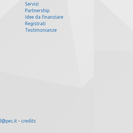
Servizi
Partnership
Idee da finanziare
Registrati
Testimonianze
l@pec.it
-
credits