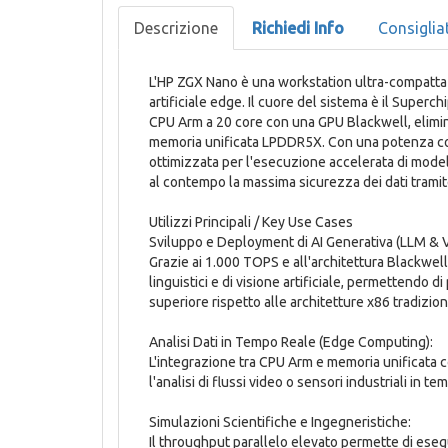
Descrizione
Richiedi Info
Consiglia
L'HP ZGX Nano è una workstation ultra-compatta pr
artificiale edge. Il cuore del sistema è il Super
CPU Arm a 20 core con una GPU Blackwell, eliminan
memoria unificata LPDDR5X. Con una potenza co
ottimizzata per l'esecuzione accelerata di mode
al contempo la massima sicurezza dei dati tramit
Utilizzi Principali / Key Use Cases
Sviluppo e Deployment di AI Generativa (LLM & V
Grazie ai 1.000 TOPS e all'architettura Blackwell
linguistici e di visione artificiale, permettendo
superiore rispetto alle architetture x86 tradiziona
Analisi Dati in Tempo Reale (Edge Computing):
L'integrazione tra CPU Arm e memoria unificata c
l'analisi di flussi video o sensori industriali in t
Simulazioni Scientifiche e Ingegneristiche:
Il throughput parallelo elevato permette di eseg