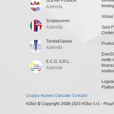
Bonfit
SOLAR POWER
biodeg
Azienda
Virtua
Scriptacomm
Azienda
Spot P
Conten
Tanda&Spada
Produz
Azienda
Ener2C
mette i
E.C.G. S.R.L.
finanza
Azienda
sosteni
Logisti
Platfo
Gruppo
Numeri
Outsider
Contatti
H2biz © Copyright 2008-2023 H2biz S.r.l. - P.Iva