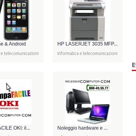
e & Android
HP LASERJET 3035 MFP...
 e telecomunicazioni
Informatica e telecomunicazioni
E
ILE OKI: il...
Noleggio hardware e ...