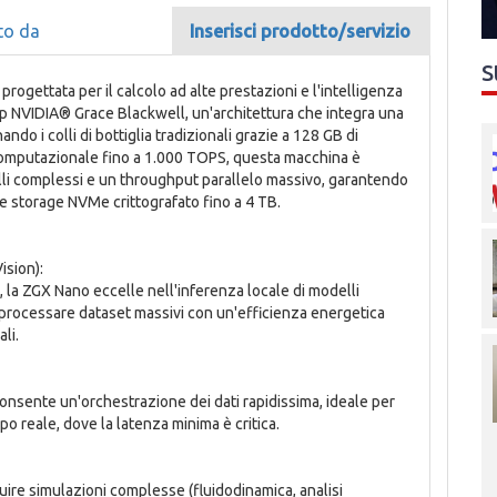
to da
Inserisci prodotto/servizio
S
ogettata per il calcolo ad alte prestazioni e l'intelligenza
chip NVIDIA® Grace Blackwell, un'architettura che integra una
do i colli di bottiglia tradizionali grazie a 128 GB di
mputazionale fino a 1.000 TOPS, questa macchina è
lli complessi e un throughput parallelo massivo, garantendo
e storage NVMe crittografato fino a 4 TB.
ision):
, la ZGX Nano eccelle nell'inferenza locale di modelli
 di processare dataset massivi con un'efficienza energetica
li.
onsente un'orchestrazione dei dati rapidissima, ideale per
empo reale, dove la latenza minima è critica.
uire simulazioni complesse (fluidodinamica, analisi