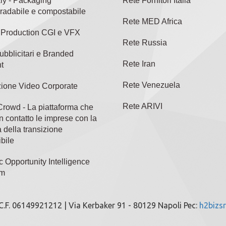
aly - Packaging
Rete Fornitori Italia
radabile e compostabile
Rete MED Africa
l Production CGI e VFX
Rete Russia
ubblicitari e Branded
Rete Iran
t
Rete Venezuela
ione Video Corporate
Rete ARIVI
rowd - La piattaforma che
n contatto le imprese con la
 della transizione
bile
c Opportunity Intelligence
rm
/C.F. 06149921212 | Via Kerbaker 91 - 80129 Napoli Pec:
h2bizsr