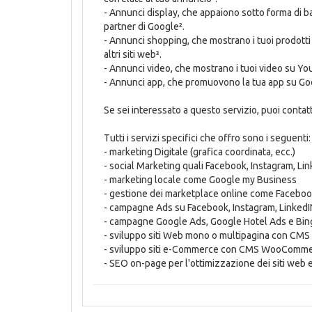
- Annunci display, che appaiono sotto forma di ba
partner di Google².
- Annunci shopping, che mostrano i tuoi prodott
altri siti web³.
- Annunci video, che mostrano i tuoi video su You
- Annunci app, che promuovono la tua app su Goog
Se sei interessato a questo servizio, puoi conta
Tutti i servizi specifici che offro sono i seguenti:
- marketing Digitale (grafica coordinata, ecc.)
- social Marketing quali Facebook, Instagram, Li
- marketing locale come Google my Business
- gestione dei marketplace online come Faceboo
- campagne Ads su Facebook, Instagram, LinkedI
- campagne Google Ads, Google Hotel Ads e Bin
- sviluppo siti Web mono o multipagina con CM
- sviluppo siti e-Commerce con CMS WooCommer
- SEO on-page per l'ottimizzazione dei siti web 