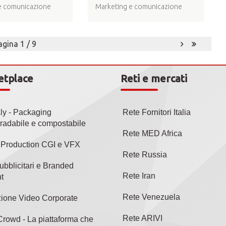
e comunicazione
Marketing e comunicazione
agina 1 / 9
etplace
Reti e mercati
aly - Packaging
Rete Fornitori Italia
radabile e compostabile
Rete MED Africa
l Production CGI e VFX
Rete Russia
ubblicitari e Branded
Rete Iran
t
Rete Venezuela
ione Video Corporate
Rete ARIVI
rowd - La piattaforma che