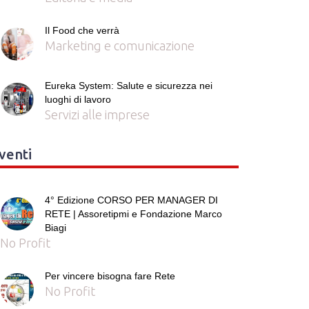
Il Food che verrà
Marketing e comunicazione
Eureka System: Salute e sicurezza nei
luoghi di lavoro
Servizi alle imprese
venti
4° Edizione CORSO PER MANAGER DI
RETE | Assoretipmi e Fondazione Marco
Biagi
No Profit
Per vincere bisogna fare Rete
No Profit