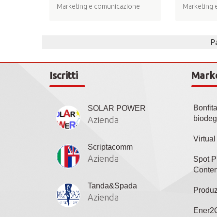
Marketing e comunicazione
Marketing 
P
Iscritti
Mark
Bonfit
SOLAR POWER
biodeg
Azienda
Virtua
Scriptacomm
Azienda
Spot P
Conten
Tanda&Spada
Produz
Azienda
Ener2C