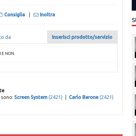
Consiglia
|
Inoltra
S
to da
Inserisci prodotto/servizio
 E NON.
te
o sono:
Screen System
(2421)
|
Carlo Barone
(2421)