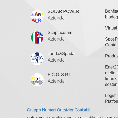
Bonfit
SOLAR POWER
biodeg
Azienda
Virtua
Scriptacomm
Azienda
Spot P
Conten
Tanda&Spada
Produz
Azienda
Ener2C
mette i
E.C.G. S.R.L.
finanza
Azienda
sosteni
Logisti
Platfo
Gruppo
Numeri
Outsider
Contatti