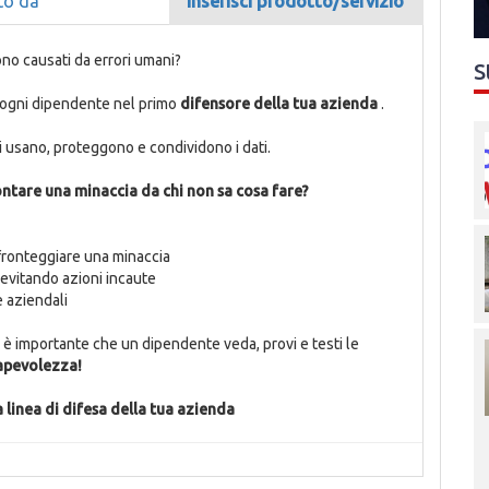
to da
Inserisci prodotto/servizio
ono causati da errori umani?
S
e ogni dipendente nel primo
difensore della tua azienda
.
i usano, proteggono e condividono i dati.
ntare una minaccia da chi non sa cosa fare?
ronteggiare una minaccia
evitando azioni incaute
e aziendali
: è importante che un dipendente veda, provi e testi le
sapevolezza!
 linea di difesa della tua azienda