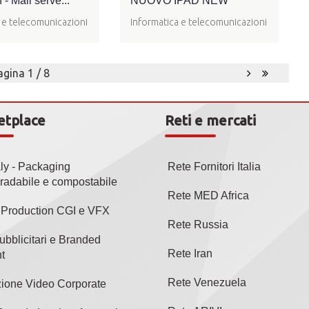
 Mail serve...
NUOVO IPAD NEW
 e telecomunicazioni
Informatica e telecomunicazioni
agina 1 / 8
etplace
Reti e mercati
aly - Packaging
Rete Fornitori Italia
radabile e compostabile
Rete MED Africa
l Production CGI e VFX
Rete Russia
ubblicitari e Branded
Rete Iran
t
Rete Venezuela
ione Video Corporate