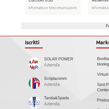
Cucciolo USB
MDaemon -
Informatica e telecomunicazioni
Informatica
P
Iscritti
Mark
Bonfit
SOLAR POWER
biodeg
Azienda
Virtua
Scriptacomm
Azienda
Spot P
Conten
Tanda&Spada
Produz
Azienda