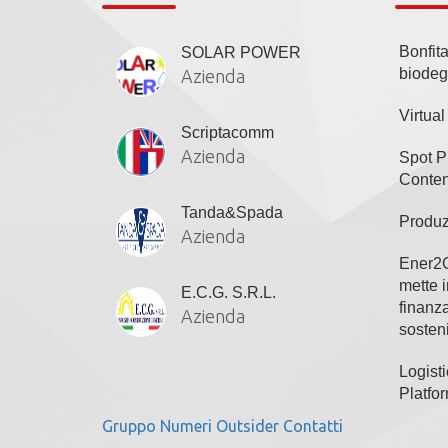
Bonfit
SOLAR POWER
biodeg
Azienda
Virtua
Scriptacomm
Azienda
Spot P
Conten
Tanda&Spada
Produz
Azienda
Ener2C
mette i
E.C.G. S.R.L.
finanza
Azienda
sosteni
Logisti
Platfo
Gruppo
Numeri
Outsider
Contatti