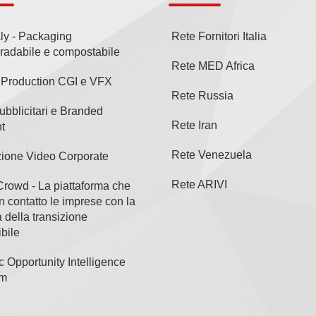
aly - Packaging
Rete Fornitori Italia
radabile e compostabile
Rete MED Africa
l Production CGI e VFX
Rete Russia
ubblicitari e Branded
Rete Iran
t
Rete Venezuela
ione Video Corporate
Rete ARIVI
rowd - La piattaforma che
n contatto le imprese con la
 della transizione
bile
c Opportunity Intelligence
rm