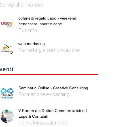
Servizi alle imprese
cofanetti regalo uaoo - weekend,
benessere, sport e cene
Turismo
web marketing
Marketing e comunicazione
venti
Seminario Online - Creative Consulting
Formazione e coaching
V Forum dei Dottori Commercialisti ed
Esperti Contabili
Consulenza aziendale