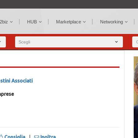
2biz
HUB
Marketplace
Networking
stini Associati
imprese
Consiglia
|
Inoltra