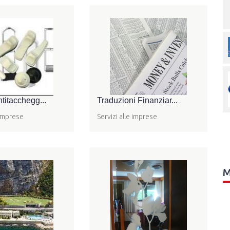
titacchegg...
Traduzioni Finanziar...
 imprese
Servizi alle imprese
M