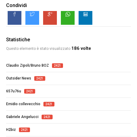
Condividi
Statistiche
186 volte
Questo elemento è stato visualizzato
Claudio Zipoli/Bruno BOZ
2421
Outsider News
2421
657u76u
2421
Emidio collevecchio
2421
Gabriele Angelucci
2421
H2biz
2421