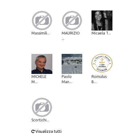
Massimili...
MAURIZIO
Micaela T...
...
MICHELE
Paolo
Romulus
M...
Man...
B...
Scortichi...
Visualizza tutti