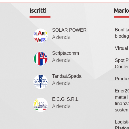
Iscritti
Mark
Bonfit
SOLAR POWER
biodeg
Azienda
Virtua
Scriptacomm
Azienda
Spot P
Conten
Tanda&Spada
Produz
Azienda
Ener2C
mette i
E.C.G. S.R.L.
finanza
Azienda
sosteni
Logisti
Platfo