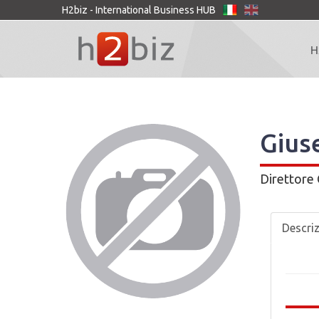
H2biz - International Business HUB
H
Gius
Direttore
Descri