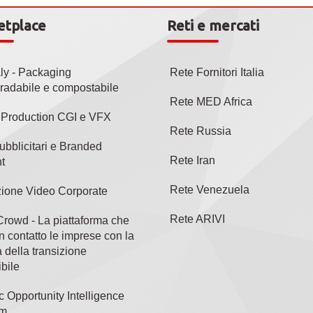
etplace
Reti e mercati
aly - Packaging
Rete Fornitori Italia
radabile e compostabile
Rete MED Africa
l Production CGI e VFX
Rete Russia
ubblicitari e Branded
Rete Iran
t
Rete Venezuela
ione Video Corporate
Rete ARIVI
rowd - La piattaforma che
n contatto le imprese con la
 della transizione
bile
c Opportunity Intelligence
rm