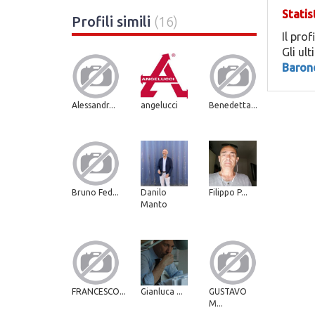
Statis
Profili simili
(16)
Il prof
Gli ul
Baron
Alessandr...
angelucci
Benedetta...
Bruno Fed...
Danilo
Filippo P...
Manto
FRANCESCO...
Gianluca ...
GUSTAVO
M...