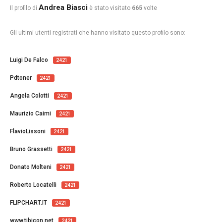
Andrea Biasci
Il profilo di
è stato visitato
665
volte
Gli ultimi utenti registrati che hanno visitato questo profilo sono:
Luigi De Falco
2421
Pdtoner
2421
Angela Colotti
2421
Maurizio Caimi
2421
FlavioLissoni
2421
Bruno Grassetti
2421
Donato Molteni
2421
Roberto Locatelli
2421
FLIPCHART.IT
2421
www.tibicon.net
2421