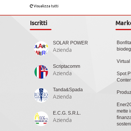
Visualizza tutti
Iscritti
Mark
Bonfit
SOLAR POWER
biodeg
Azienda
Virtua
Scriptacomm
Azienda
Spot P
Conten
Tanda&Spada
Produz
Azienda
Ener2C
mette i
E.C.G. S.R.L.
finanza
Azienda
sosteni