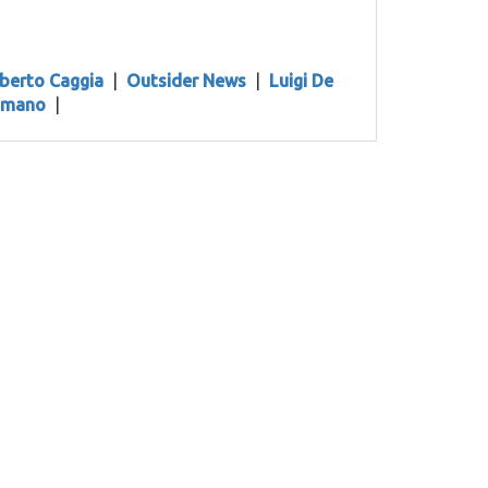
berto Caggia
|
Outsider News
|
Luigi De
omano
|