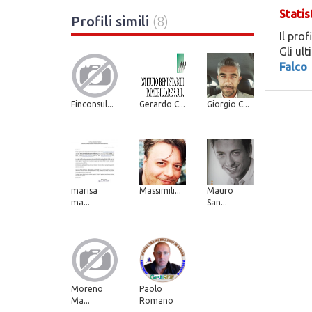
Statis
Profili simili
(8)
Il prof
Gli ul
Falco
Finconsul...
Gerardo C...
Giorgio C...
marisa
Massimili...
Mauro
ma...
San...
Moreno
Paolo
Ma...
Romano