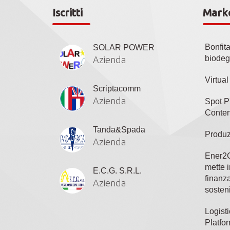
Iscritti
Mark
Bonfit
SOLAR POWER
biodeg
Azienda
Virtua
Scriptacomm
Azienda
Spot P
Conten
Tanda&Spada
Produz
Azienda
Ener2C
mette i
E.C.G. S.R.L.
finanza
Azienda
sosteni
Logisti
Platfo