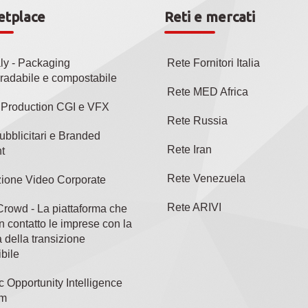
etplace
Reti e mercati
aly - Packaging
Rete Fornitori Italia
radabile e compostabile
Rete MED Africa
l Production CGI e VFX
Rete Russia
ubblicitari e Branded
Rete Iran
t
Rete Venezuela
ione Video Corporate
Rete ARIVI
rowd - La piattaforma che
n contatto le imprese con la
 della transizione
bile
c Opportunity Intelligence
rm