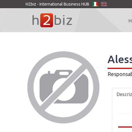
H2biz - International Business HUB
H
Ales
Responsab
Descri