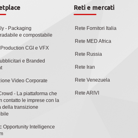
etplace
Reti e mercati
aly - Packaging
Rete Fornitori Italia
radabile e compostabile
Rete MED Africa
l Production CGI e VFX
Rete Russia
ubblicitari e Branded
Rete Iran
t
Rete Venezuela
ione Video Corporate
Rete ARIVI
rowd - La piattaforma che
n contatto le imprese con la
 della transizione
bile
c Opportunity Intelligence
rm