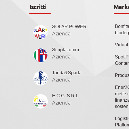
Iscritti
Mark
Bonfit
SOLAR POWER
biodeg
Azienda
Virtua
Scriptacomm
Azienda
Spot P
Conten
Tanda&Spada
Produz
Azienda
Ener2C
mette i
E.C.G. S.R.L.
finanza
Azienda
sosteni
Logisti
Platfo