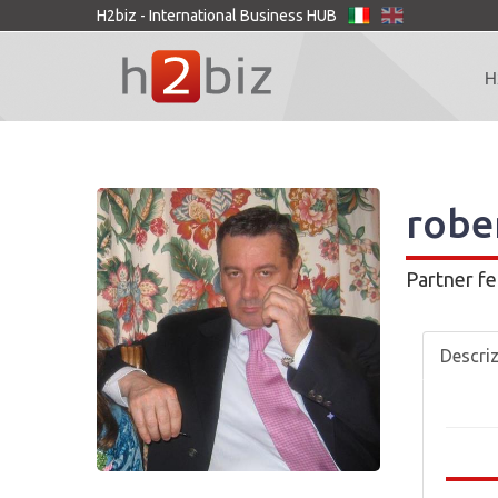
H2biz - International Business HUB
H
robe
Partner
fe
Descri