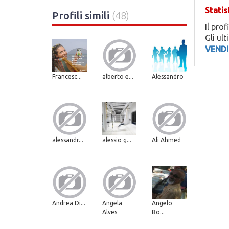
Statis
Profili simili
(48)
Il prof
Gli ul
VENDI
Francesc...
alberto e...
Alessandro
alessandr...
alessio g...
Ali Ahmed
Andrea Di...
Angela
Angelo
Alves
Bo...