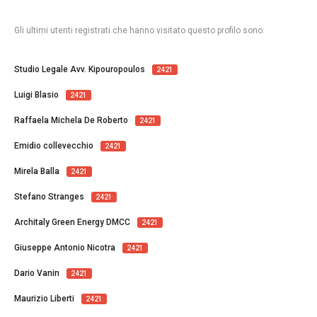
Gli ultimi utenti registrati che hanno visitato questo profilo sono:
Studio Legale Avv. Kipouropoulos
2421
Luigi Blasio
2421
Raffaela Michela De Roberto
2421
Emidio collevecchio
2421
Mirela Balla
2421
Stefano Stranges
2421
Architaly Green Energy DMCC
2421
Giuseppe Antonio Nicotra
2421
Dario Vanin
2421
Maurizio Liberti
2421