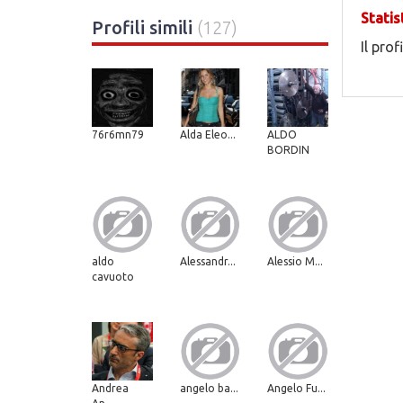
Statis
Profili simili
(127)
Il prof
76r6mn79
Alda Eleo...
ALDO
BORDIN
aldo
Alessandr...
Alessio M...
cavuoto
Andrea
angelo ba...
Angelo Fu...