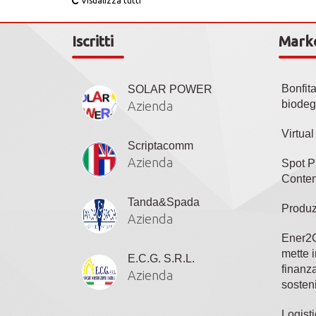
Visualizza tutti
Iscritti
Mark
Bonfit
SOLAR POWER
biodeg
Azienda
Virtua
Scriptacomm
Azienda
Spot P
Conten
Tanda&Spada
Produz
Azienda
Ener2C
mette i
E.C.G. S.R.L.
finanza
Azienda
sosteni
Logisti