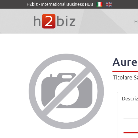
H2biz - International Business HUB
H
Aure
Titolare
S
Descri