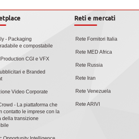
etplace
Reti e mercati
aly - Packaging
Rete Fornitori Italia
radabile e compostabile
Rete MED Africa
l Production CGI e VFX
Rete Russia
ubblicitari e Branded
Rete Iran
t
Rete Venezuela
ione Video Corporate
Rete ARIVI
rowd - La piattaforma che
n contatto le imprese con la
 della transizione
bile
c Opportunity Intelligence