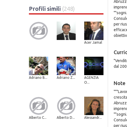
Abruzzo
imprendi
Profili simili
(248)
""sogni.
Consule
per riu
efficac
obiettiv
Acer Jamal
Curri
"Vendit
dal 200
Adriano B...
Adriano Z...
AGENZIA
Note
O...
"""Lavo
crescit
Abruzzo
imprendi
""sogni.
Alberto C...
Alberto D...
Alessandr...
Consule
per riu