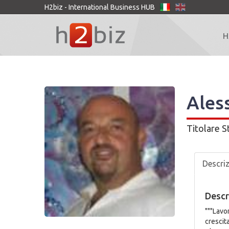
H2biz - International Business HUB
H
Ales
Titolare
S
Descri
Descr
"""Lavo
crescit