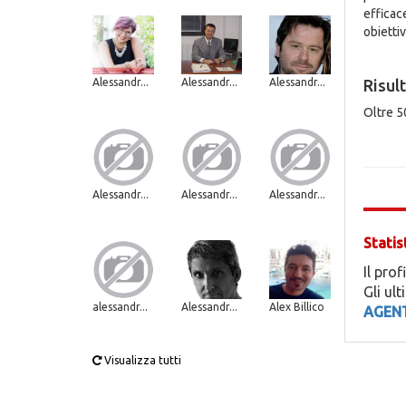
efficac
obiettiv
Alessandr...
Alessandr...
Alessandr...
Risult
Oltre 5
Alessandr...
Alessandr...
Alessandr...
Statis
Il prof
Gli ul
alessandr...
Alessandr...
Alex Billico
AGENT
Visualizza tutti