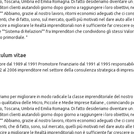
, Toscana, Umbria ed Emilia Romagna. Di fatto desideriamo diventare un pu
tori clienti aiutandoli giorno dopo giorno a raggiungere i loro obiettivi, n
"" Abbiamo, grazie al nostro lavoro, ritorni economici adeguati che ci cons
nti, che di fatto, sono, sul mercato, quelli più motivati nel dare aiuto al
scire a migliorare le Realtà imprenditoriali non è sufficiente far crescere
e ""Sistema di Relazioni"" fra Imprenditori che condividono gli stessi Valor
o primordiale. "
culum vitae
ore dal 1989 al 1991 Promotore finanziario dal 1991 al 1995 responsabil
2 al 2006 imprenditore nel settore della consulenza strategica di impres
riamo per migliorare in modo radicale la classe imprenditoriale del nostro
a qualitativa delle Micro, Piccole e Medie Imprese Italiane , cominciando 
, Toscana, Umbria ed Emilia Romagna. Di fatto desideriamo diventare un pu
tori clienti aiutandoli giorno dopo giorno a raggiungere i loro obiettivi, n
"" Abbiamo, grazie al nostro lavoro, ritorni economici adeguati che ci cons
nti, che di fatto, sono, sul mercato, quelli più motivati nel dare aiuto al
scire a migliorare le Realtà imprenditoriali non è sufficiente far crescere