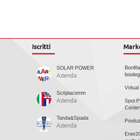
Iscritti
Mark
Bonfit
SOLAR POWER
biodeg
Azienda
Virtua
Scriptacomm
Azienda
Spot P
Conten
Tanda&Spada
Produz
Azienda
Ener2C