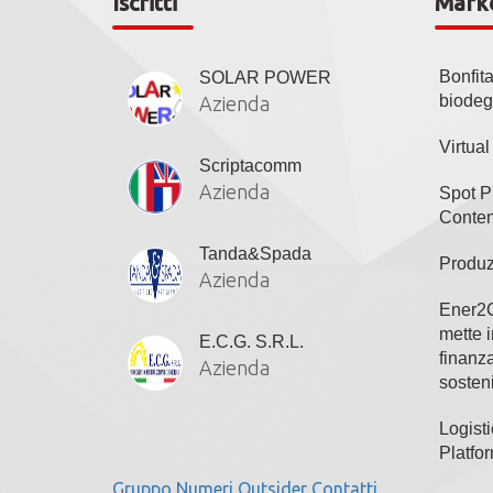
Iscritti
Mark
Bonfit
SOLAR POWER
biodeg
Azienda
Virtua
Scriptacomm
Azienda
Spot P
Conten
Tanda&Spada
Produz
Azienda
Ener2C
mette i
E.C.G. S.R.L.
finanza
Azienda
sosteni
Logisti
Platfo
Gruppo
Numeri
Outsider
Contatti