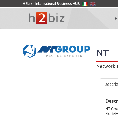
H2biz - International Business HUB
H
NT
Network Tr
Descri
Descr
NT Grou
dall'in