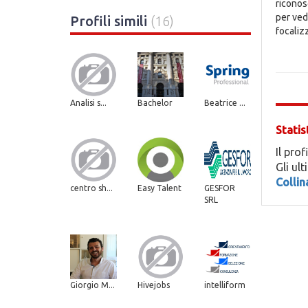
riconosc
per vede
Profili simili
(16)
focaliz
Analisi s...
Bachelor
Beatrice ...
Statis
Il prof
Gli ul
Collin
centro sh...
Easy Talent
GESFOR
SRL
Giorgio M...
Hivejobs
intelliform