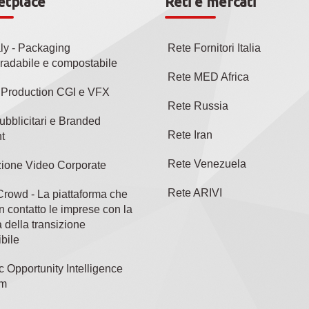
etplace
Reti e mercati
aly - Packaging
Rete Fornitori Italia
radabile e compostabile
Rete MED Africa
l Production CGI e VFX
Rete Russia
ubblicitari e Branded
Rete Iran
t
Rete Venezuela
ione Video Corporate
Rete ARIVI
rowd - La piattaforma che
n contatto le imprese con la
 della transizione
bile
c Opportunity Intelligence
rm