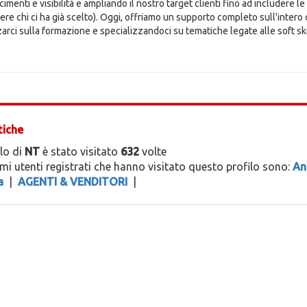
imenti e visibilità e ampliando il nostro target clienti fino ad includere le 
re chi ci ha già scelto). Oggi, offriamo un supporto completo sull'intero c
zarci sulla formazione e specializzandoci su tematiche legate alle soft sk
tiche
ilo di
NT
è stato visitato
632
volte
timi utenti registrati che hanno visitato questo profilo sono:
An
a
|
AGENTI & VENDITORI
|