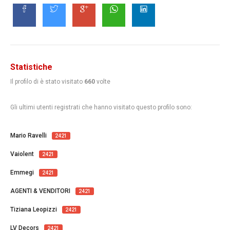
Statistiche
Il profilo di
è stato visitato
660
volte
Gli ultimi utenti registrati che hanno visitato questo profilo sono:
Mario Ravelli
2421
Vaiolent
2421
Emmegi
2421
AGENTI & VENDITORI
2421
Tiziana Leopizzi
2421
LV Decors
2421