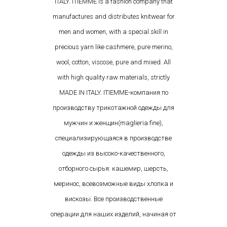
ITALY. ITIEMME is a fashion company that
manufactures and distributes knitwear for
men and women, with a special skill in
precious yarn like cashmere, pure merino,
wool, cotton, viscose, pure and mixed. All
with high quality raw materials, strictly
MADE IN ITALY. ITIEMME-компания по
производству трикотажной одежды для
мужчин и женщин(maglieria fine),
специализирующаяся в производстве
одежды из высоко-качественного,
отборного сырья: кашемир, шерсть,
меринос, всевозможные виды хлопка и
вискозы. Все производственные
операции для наших изделий, начиная от