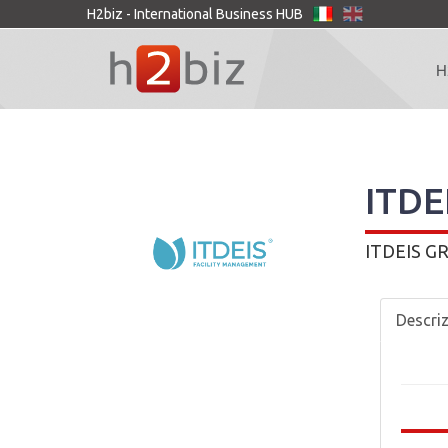
H2biz - International Business HUB
H
ITDE
ITDEIS G
Descri