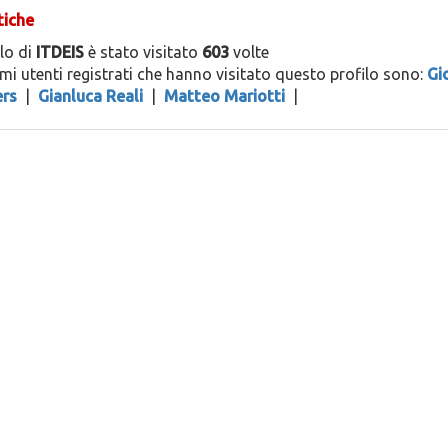
tiche
ilo di
ITDEIS
è stato visitato
603
volte
timi utenti registrati che hanno visitato questo profilo sono:
Gi
ers
|
Gianluca Reali
|
Matteo Mariotti
|