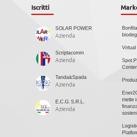
Iscritti
Mark
Bonfit
SOLAR POWER
biodeg
Azienda
Virtua
Scriptacomm
Azienda
Spot P
Conten
Tanda&Spada
Produz
Azienda
Ener2C
mette i
E.C.G. S.R.L.
finanza
Azienda
sosteni
Logisti
Platfo