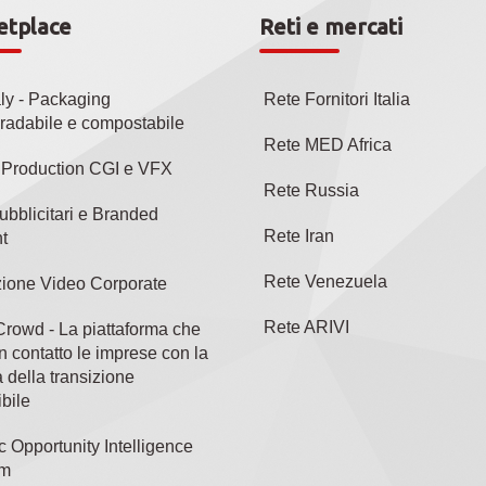
etplace
Reti e mercati
aly - Packaging
Rete Fornitori Italia
radabile e compostabile
Rete MED Africa
l Production CGI e VFX
Rete Russia
ubblicitari e Branded
Rete Iran
t
Rete Venezuela
ione Video Corporate
Rete ARIVI
rowd - La piattaforma che
n contatto le imprese con la
 della transizione
bile
c Opportunity Intelligence
rm