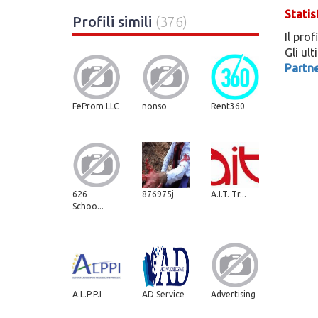
Statis
Profili simili
(376)
Il prof
Gli ul
Partn
FeProm LLC
nonso
Rent360
626
876975j
A.I.T. Tr...
Schoo...
A.L.P.P.I
AD Service
Advertising