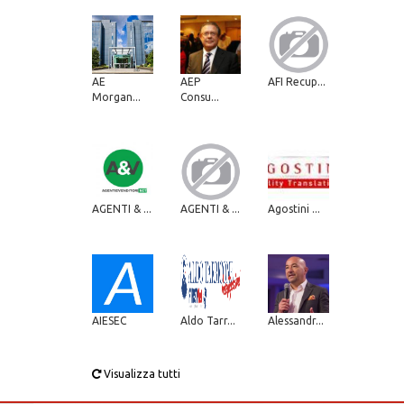
AE
AEP
AFI Recup...
Morgan...
Consu...
AGENTI & ...
AGENTI & ...
Agostini ...
AIESEC
Aldo Tarr...
Alessandr...
Visualizza tutti