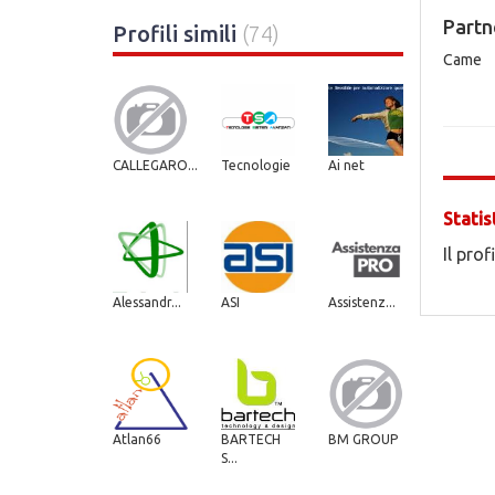
Partn
Profili simili
(74)
Came
CALLEGARO...
Tecnologie
Ai net
Statis
Il prof
Alessandr...
ASI
Assistenz...
Atlan66
BARTECH
BM GROUP
S...