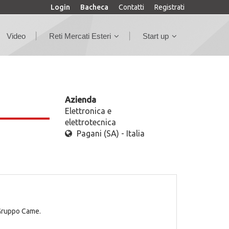
Login
Bacheca
Contatti
Registrati
Video
Reti Mercati Esteri
Start up
Azienda
Elettronica e
elettrotecnica
Pagani (SA) - Italia
 Gruppo Came.