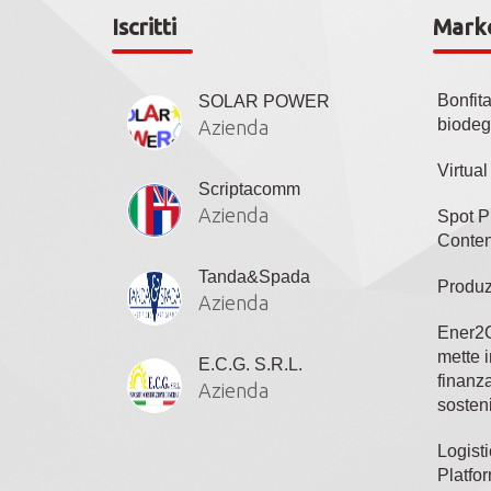
Iscritti
Mark
Bonfit
SOLAR POWER
biodeg
Azienda
Virtua
Scriptacomm
Azienda
Spot P
Conten
Tanda&Spada
Produz
Azienda
Ener2C
mette i
E.C.G. S.R.L.
finanza
Azienda
sosteni
Logisti
Platfo