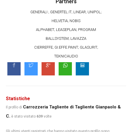
Partners
GENERALI ; GENERTEL.IT; LINEAR; UNIPOL;
HELVETIA; NOBIS
ALPHABET; LEASEPLAN; PROGRAM
BALLSYSTEM; LAVAZZA
CIERREFFE; GI.EFFE.PAINT; GLASURIT;
TEKNICAUDIO
Statistiche
Carrozzeria Tagliente di Tagliente Gianpaolo &
Il profilo di
C.
è stato visitato
639
volte
Gli ultimi utenti registrati che hanno visitato questo profilo sono: