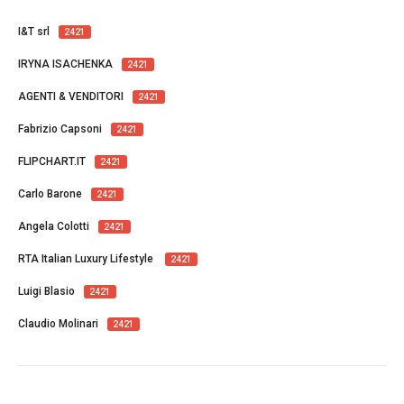
I&T srl
2421
IRYNA ISACHENKA
2421
AGENTI & VENDITORI
2421
Fabrizio Capsoni
2421
FLIPCHART.IT
2421
Carlo Barone
2421
Angela Colotti
2421
RTA Italian Luxury Lifestyle
2421
Luigi Blasio
2421
Claudio Molinari
2421