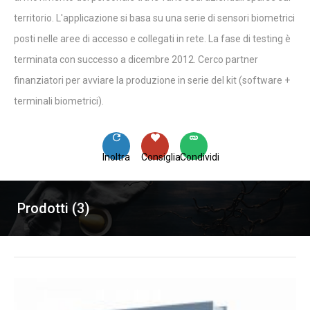
territorio. L'applicazione si basa su una serie di sensori biometrici
posti nelle aree di accesso e collegati in rete. La fase di testing è
terminata con successo a dicembre 2012. Cerco partner
finanziatori per avviare la produzione in serie del kit (software +
terminali biometrici).
Inoltra
Consiglia
Condividi
Prodotti (3)