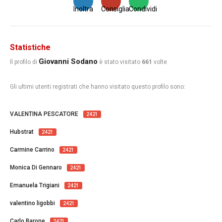
Inoltra
Consiglia
Condividi
Statistiche
Giovanni Sodano
Il profilo di
è stato visitato
661
volte
Gli ultimi utenti registrati che hanno visitato questo profilo sono:
VALENTINA PESCATORE
2421
Hubstrat
2421
Carmine Carrino
2421
Monica Di Gennaro
2421
Emanuela Trigiani
2421
valentino ligobbi
2421
Carlo Barone
2421