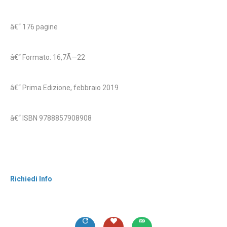
â€“ 176 pagine
â€“ Formato: 16,7Ã—22
â€“ Prima Edizione, febbraio 2019
â€“ ISBN 9788857908908
Richiedi Info