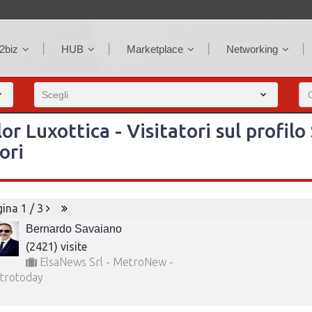
2biz
HUB
Marketplace
Networking
lor Luxottica - Visitatori sul profilo
ori
ina 1 / 3
Bernardo Savaiano
(2421) visite
ElsaNews Srl - MetroNew -
trotoday