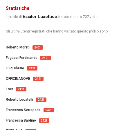
Statistiche
Essilor Luxottica
Il profilo di
è stato visitato
727
volte
Gli ultimi utenti registrati che hanno visitato questo profilo sono:
Roberto Morati
2421
Fogacci Ferdinando
2421
Luigi Blasio
2421
OFFICINANOVE
2421
Enet
2421
Roberto Locatelli
2421
Francesco Serrapede
2421
Francesca Bardino
2421