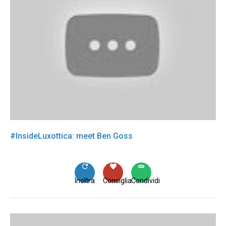
#InsideLuxottica: meet Ben Goss
Inoltra
Consiglia
Condividi