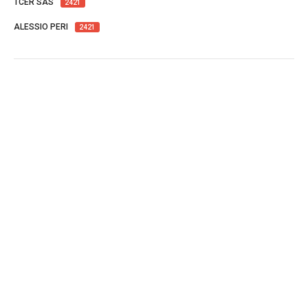
TCER SAS
2421
ALESSIO PERI
2421