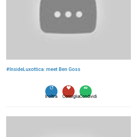
#InsideLuxottica: meet Ben Goss
Inoltra
Consiglia
Condividi