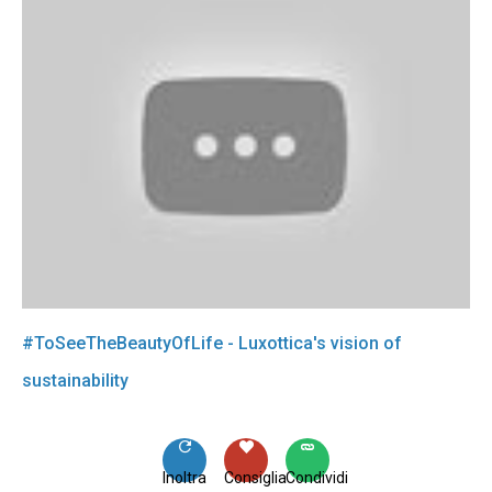
#ToSeeTheBeautyOfLife - Luxottica's vision of
sustainability
Inoltra
Consiglia
Condividi