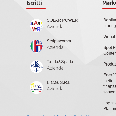
Iscritti
Mark
Bonfit
SOLAR POWER
biodeg
Azienda
Virtua
Scriptacomm
Azienda
Spot P
Conten
Tanda&Spada
Produz
Azienda
Ener2C
mette i
E.C.G. S.R.L.
finanza
Azienda
sosteni
Logisti
Platfo