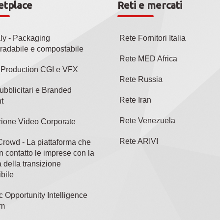
etplace
Reti e mercati
aly - Packaging
Rete Fornitori Italia
radabile e compostabile
Rete MED Africa
l Production CGI e VFX
Rete Russia
ubblicitari e Branded
Rete Iran
t
Rete Venezuela
ione Video Corporate
Rete ARIVI
rowd - La piattaforma che
n contatto le imprese con la
 della transizione
bile
c Opportunity Intelligence
rm