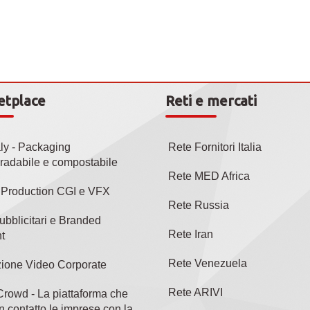
etplace
Reti e mercati
aly - Packaging
Rete Fornitori Italia
radabile e compostabile
Rete MED Africa
l Production CGI e VFX
Rete Russia
ubblicitari e Branded
Rete Iran
t
Rete Venezuela
ione Video Corporate
Rete ARIVI
rowd - La piattaforma che
n contatto le imprese con la