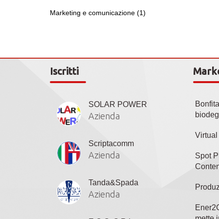
Marketing e comunicazione (1)
Iscritti
Mark
Bonfit
SOLAR POWER
biodeg
Azienda
Virtua
Scriptacomm
Azienda
Spot P
Conten
Tanda&Spada
Produz
Azienda
Ener2C
mette i